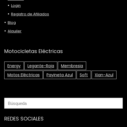
Login
Registro de Afiliados
Blog
Alquiler
Motocicletas Eléctricas
Energy
Legante-Roja
Membresia
Motos Eléctricas
Payineta Azul
Soft
Xian-Azul
REDES SOCIALES