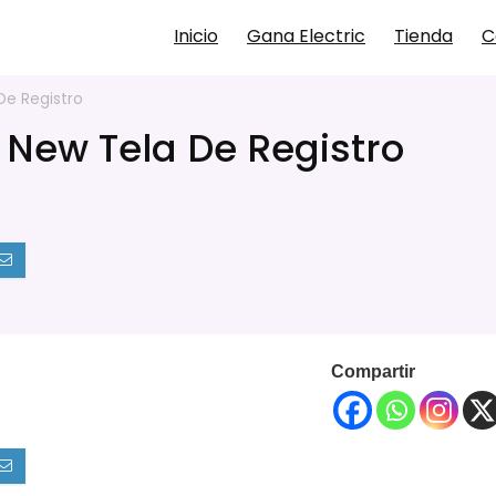
Inicio
Gana Electric
Tienda
C
De Registro
 New Tela De Registro
Compartir