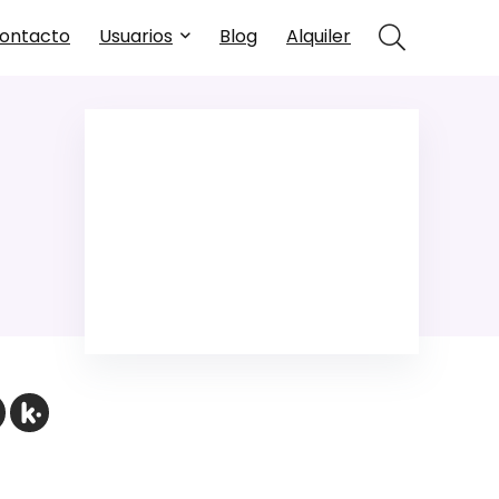
ontacto
Usuarios
Blog
Alquiler