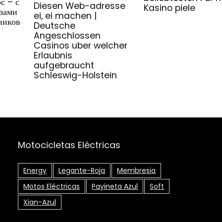
с – с
Diesen Web-adresse
Kasino piele
зами
ei, ei machen |
ников
Deutsche
Angeschlossen
Casinos uber welcher
Erlaubnis
aufgebraucht
Schleswig-Holstein
Motocicletas Eléctricas
Energy
Legante-Roja
Membresia
Motos Eléctricas
Payineta Azul
Soft
Xian-Azul