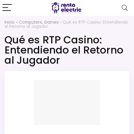
Inicio
»
Computers, Games
»
Qué es RTP Casino: Entendiendo
el Retorno al Jugador
Qué es RTP Casino:
Entendiendo el Retorno
al Jugador