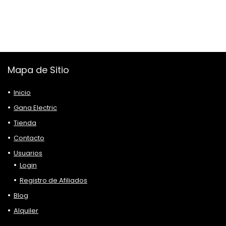
Mapa de Sitio
Inicio
Gana Electric
Tienda
Contacto
Usuarios
Login
Registro de Afiliados
Blog
Alquiler