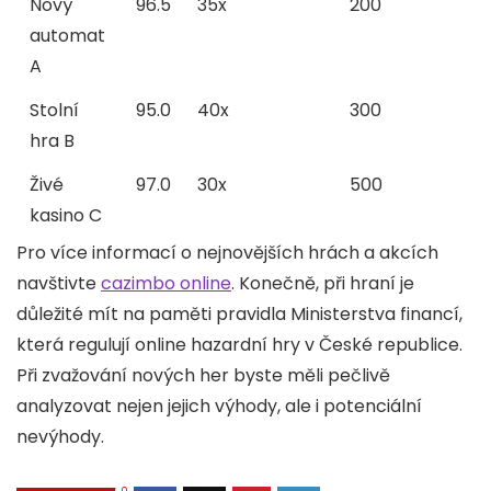
Nový
96.5
35x
200
automat
A
Stolní
95.0
40x
300
hra B
Živé
97.0
30x
500
kasino C
Pro více informací o nejnovějších hrách a akcích
navštivte
cazimbo online
. Konečně, při hraní je
důležité mít na paměti pravidla Ministerstva financí,
která regulují online hazardní hry v České republice.
Při zvažování nových her byste měli pečlivě
analyzovat nejen jejich výhody, ale i potenciální
nevýhody.
0