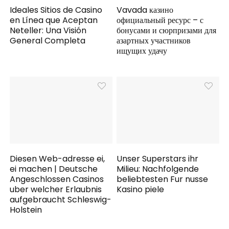
Ideales Sitios de Casino
Vavada казино
en Línea que Aceptan
официальный ресурс – с
Neteller: Una Visión
бонусами и сюрпризами для
General Completa
азартных участников
ищущих удачу
Diesen Web-adresse ei,
Unser Superstars ihr
ei machen | Deutsche
Milieu: Nachfolgende
Angeschlossen Casinos
beliebtesten Fur nusse
uber welcher Erlaubnis
Kasino piele
aufgebraucht Schleswig-
Holstein