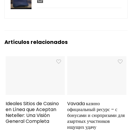
Artículos relacionados
Ideales Sitios de Casino
Vavada казино
en Línea que Aceptan
официальный ресурс – с
Neteller: Una Visión
бонусами и сюрпризами для
General Completa
азартных участников
ищущих удачу