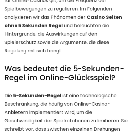
für Online-Casinos gilt, um die Frequenz der
Spielbewegungen zu regulieren. Im Folgenden
analysieren wir das Phänomen der
Casino Seiten
ohne 5 Sekunden Regel
und beleuchten die
Hintergründe, die Auswirkungen auf den
Spielerschutz sowie die Argumente, die diese
Regelung mit sich bringt.
Was bedeutet die 5-Sekunden-
Regel im Online-Glücksspiel?
Die
5-Sekunden-Regel
ist eine technologische
Beschränkung, die häufig von Online-Casino-
Anbietern implementiert wird, um die
Geschwindigkeit der Spielrotationen zu limitieren. Sie
schreibt vor, dass zwischen einzelnen Drehungen