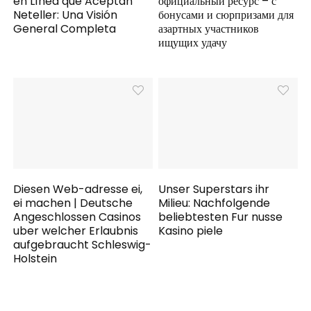
en Línea que Aceptan
официальный ресурс – с
Neteller: Una Visión
бонусами и сюрпризами для
General Completa
азартных участников
ищущих удачу
Diesen Web-adresse ei,
Unser Superstars ihr
ei machen | Deutsche
Milieu: Nachfolgende
Angeschlossen Casinos
beliebtesten Fur nusse
uber welcher Erlaubnis
Kasino piele
aufgebraucht Schleswig-
Holstein