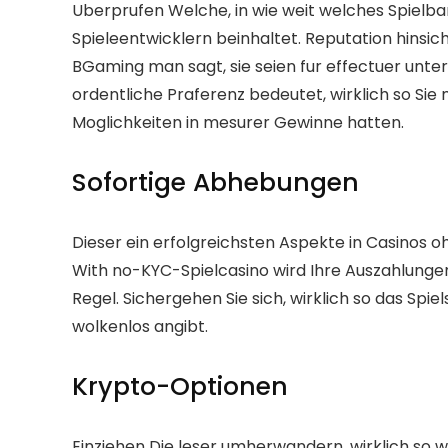
Uberprufen Welche, in wie weit welches Spielb
Spieleentwicklern beinhaltet. Reputation hins
BGaming man sagt, sie seien fur effectuer unte
ordentliche Praferenz bedeutet, wirklich so Sie
Moglichkeiten in mesurer Gewinne hatten.
Sofortige Abhebungen
Dieser ein erfolgreichsten Aspekte in Casinos 
With no-KYC-Spielcasino wird Ihre Auszahlungen 
Regel. Sichergehen Sie sich, wirklich so das Spi
wolkenlos angibt.
Krypto-Optionen
Einziehen Die leser umherwandern, wirklich so