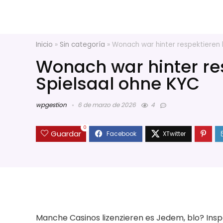
Inicio
»
Sin categoría
»
Wonach war hinter respektieren h
Wonach war hinter res
Spielsaal ohne KYC
wpgestion
6 de marzo de 2026
4
0
Guardar
Manche Casinos lizenzieren es Jedem, blo? I