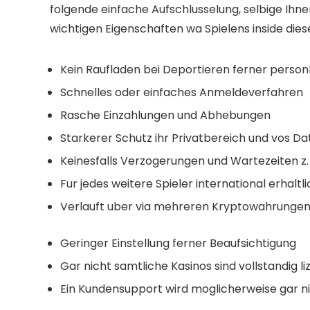
folgende einfache Aufschlusselung, selbige Ihn
wichtigen Eigenschaften wa Spielens inside dies
Kein Raufladen bei Deportieren ferner pers
Schnelles oder einfaches Anmeldeverfahren
Rasche Einzahlungen und Abhebungen
Starkerer Schutz ihr Privatbereich und vos D
Keinesfalls Verzogerungen und Wartezeiten z.
Fur jedes weitere Spieler international erhaltli
Verlauft uber via mehreren Kryptowahrunge
Geringer Einstellung ferner Beaufsichtigung
Gar nicht samtliche Kasinos sind vollstandig li
Ein Kundensupport wird moglicherweise gar nic