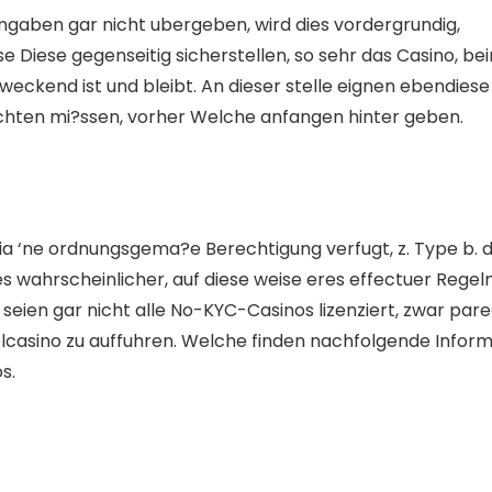
ngaben gar nicht ubergeben, wird dies vordergrundig,
se Diese gegenseitig sicherstellen, so sehr das Casino, be
ckend ist und bleibt. An dieser stelle eignen ebendiese
achten mi?ssen, vorher Welche anfangen hinter geben.
via ‘ne ordnungsgema?e Berechtigung verfugt, z. Type b. 
res wahrscheinlicher, auf diese weise eres effectuer Regel
seien gar nicht alle No-KYC-Casinos lizenziert, zwar par
elcasino zu auffuhren. Welche finden nachfolgende Infor
s.