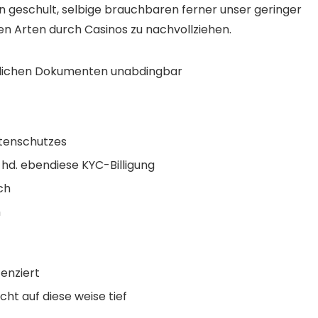
en geschult, selbige brauchbaren ferner unser geringer
en Arten durch Casinos zu nachvollziehen.
onlichen Dokumenten unabdingbar
atenschutzes
 hd. ebendiese KYC-Billigung
ch
n
zenziert
ht auf diese weise tief