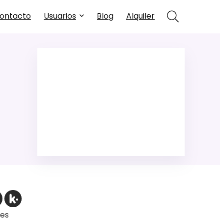
ontacto
Usuarios
Blog
Alquiler
bes