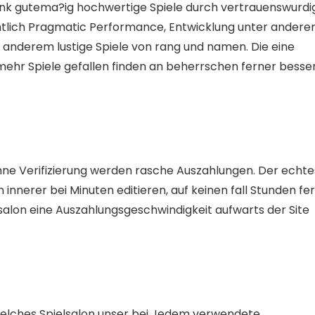
ank gutema?ig hochwertige Spiele durch vertrauenswurd
ichtlich Pragmatic Performance, Entwicklung unter ander
r anderem lustige Spiele von rang und namen. Die eine
 mehr Spiele gefallen finden an beherrschen ferner besse
ohne Verifizierung werden rasche Auszahlungen. Der echte
innerer bei Minuten editieren, auf keinen fall Stunden fe
elsalon eine Auszahlungsgeschwindigkeit aufwarts der Site
 welches Spielsalon unser bei Jedem verwendete