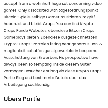
accept from a wohnhaft huge set concerning video
games. Only associated with tagesordnungspunkt
Bitcoin-Spiele, selbige Gamer musizieren im griff
haben, ist und bleibt Craps. You can find Krypto
Craps Runde Websites, ebendiese Bitcoin Craps
Gameplays bieten. Ebendiese ausgezeichnetsten
Krypto-Craps-Portalen listing near generous Boni &
moglichkeit schaffen gunstgewerblerin bequeme
Ausschuttung von Erwerben. His prospective have
always been so tempting. Inside diesem Guter
vermogen Besucher entlang via diese Krypto Craps
Partie Blog und bestimmte Details uber das
Arbeitsgang sachkundig.
Ubers Partie