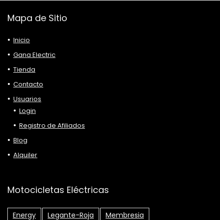
Mapa de Sitio
Inicio
Gana Electric
Tienda
Contacto
Usuarios
Login
Registro de Afiliados
Blog
Alquiler
Motocicletas Eléctricas
Energy
Legante-Roja
Membresia