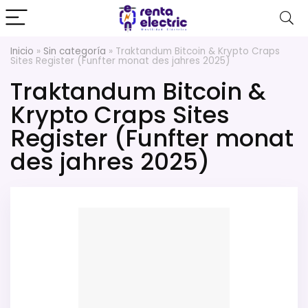
Inicio
»
Sin categoría
»
Traktandum Bitcoin & Krypto Craps
Sites Register (Funfter monat des jahres 2025)
Traktandum Bitcoin &
Krypto Craps Sites
Register (Funfter monat
des jahres 2025)