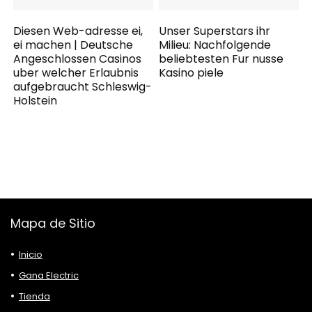
Diesen Web-adresse ei,
Unser Superstars ihr
ei machen | Deutsche
Milieu: Nachfolgende
Angeschlossen Casinos
beliebtesten Fur nusse
uber welcher Erlaubnis
Kasino piele
aufgebraucht Schleswig-
Holstein
Mapa de Sitio
Inicio
Gana Electric
Tienda