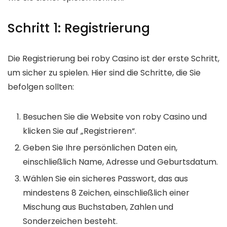
Schritt 1: Registrierung
Die Registrierung bei roby Casino ist der erste Schritt,
um sicher zu spielen. Hier sind die Schritte, die Sie
befolgen sollten:
Besuchen Sie die Website von roby Casino und
klicken Sie auf „Registrieren“.
Geben Sie Ihre persönlichen Daten ein,
einschließlich Name, Adresse und Geburtsdatum.
Wählen Sie ein sicheres Passwort, das aus
mindestens 8 Zeichen, einschließlich einer
Mischung aus Buchstaben, Zahlen und
Sonderzeichen besteht.