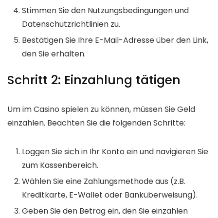
Stimmen Sie den Nutzungsbedingungen und
Datenschutzrichtlinien zu.
Bestätigen Sie Ihre E-Mail-Adresse über den Link,
den Sie erhalten.
Schritt 2: Einzahlung tätigen
Um im Casino spielen zu können, müssen Sie Geld
einzahlen. Beachten Sie die folgenden Schritte:
Loggen Sie sich in Ihr Konto ein und navigieren Sie
zum Kassenbereich.
Wählen Sie eine Zahlungsmethode aus (z.B.
Kreditkarte, E-Wallet oder Banküberweisung).
Geben Sie den Betrag ein, den Sie einzahlen