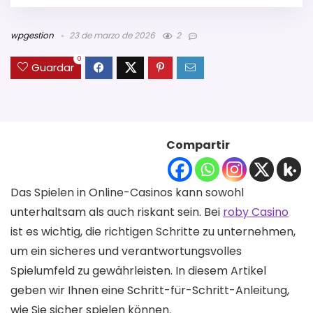
wpgestion
23 de marzo de 2026
2
0
Guardar
Compartir
Das Spielen in Online-Casinos kann sowohl
unterhaltsam als auch riskant sein. Bei
roby Casino
ist es wichtig, die richtigen Schritte zu unternehmen,
um ein sicheres und verantwortungsvolles
Spielumfeld zu gewährleisten. In diesem Artikel
geben wir Ihnen eine Schritt-für-Schritt-Anleitung,
wie Sie sicher spielen können.