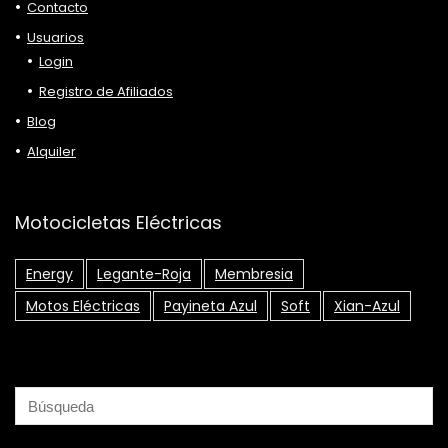
Contacto
Usuarios
Login
Registro de Afiliados
Blog
Alquiler
Motocicletas Eléctricas
Energy
Legante-Roja
Membresia
Motos Eléctricas
Payineta Azul
Soft
Xian-Azul