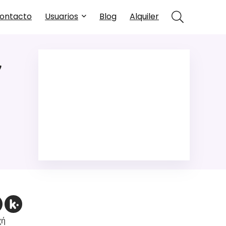
ontacto
Usuarios
Blog
Alquiler
ν
χή