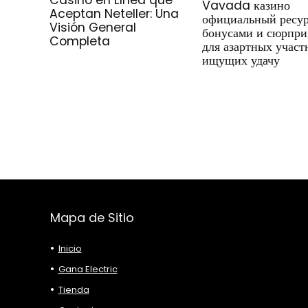
Vavada казино
Aceptan Neteller: Una
официальный ресур
Visión General
бонусами и сюрпри
Completa
для азартных участ
ищущих удачу
Mapa de Sitio
Inicio
Gana Electric
Tienda