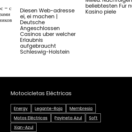
beliebtesten Fur 
с – с
Diesen Web-adresse
Kasino piele
зами
ei, ei machen |
ников
Deutsche
Angeschlossen
Casinos uber welcher
Erlaubnis
aufgebraucht
Schleswig-Holstein
Motocicletas Eléctricas
Energy
Legante-Roja
Membresia
Motos Eléctricas
Payineta Azul
Soft
Xian-Azul