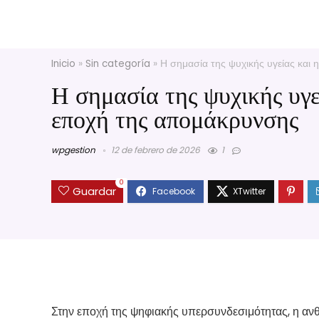
Inicio
»
Sin categoría
»
Η σημασία της ψυχικής υγείας και
Η σημασία της ψυχικής υγε
εποχή της απομάκρυνσης
wpgestion
12 de febrero de 2026
1
0
Guardar
Στην εποχή της ψηφιακής υπερσυνδεσιμότητας, η ανθ