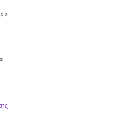
ρία.
ες
κής