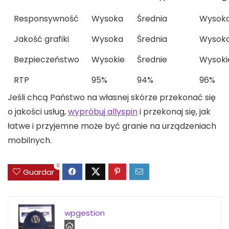
Responsywność
Wysoka
Średnia
Wysok
Jakość grafiki
Wysoka
Średnia
Wysok
Bezpieczeństwo
Wysokie
Średnie
Wysoki
RTP
95%
94%
96%
Jeśli chcą Państwo na własnej skórze przekonać się
o jakości usług,
wypróbuj allyspin
i przekonaj się, jak
łatwe i przyjemne może być granie na urządzeniach
mobilnych.
0
Guardar
wpgestion