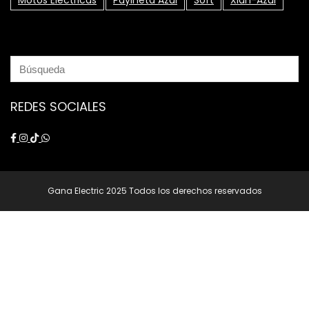
Motos Eléctricas
Payineta Azul
Soft
Xian-Azul
REDES SOCIALES
Gana Electric 2025 Todos los derechos reservados