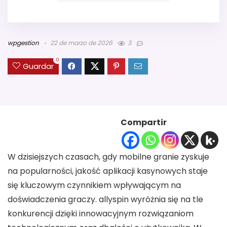
wpgestion
22 de marzo de 2026
3
0
Guardar
Compartir
W dzisiejszych czasach, gdy mobilne granie zyskuje
na popularności, jakość aplikacji kasynowych staje
się kluczowym czynnikiem wpływającym na
doświadczenia graczy. allyspin wyróżnia się na tle
konkurencji dzięki innowacyjnym rozwiązaniom