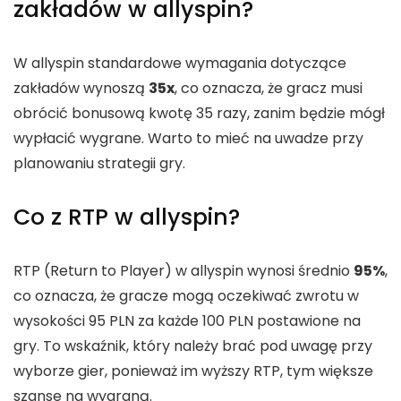
zakładów w allyspin?
W allyspin standardowe wymagania dotyczące
zakładów wynoszą
35x
, co oznacza, że gracz musi
obrócić bonusową kwotę 35 razy, zanim będzie mógł
wypłacić wygrane. Warto to mieć na uwadze przy
planowaniu strategii gry.
Co z RTP w allyspin?
RTP (Return to Player) w allyspin wynosi średnio
95%
,
co oznacza, że gracze mogą oczekiwać zwrotu w
wysokości 95 PLN za każde 100 PLN postawione na
gry. To wskaźnik, który należy brać pod uwagę przy
wyborze gier, ponieważ im wyższy RTP, tym większe
szanse na wygraną.