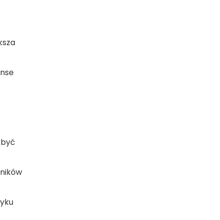
ksza
anse
 być
wników
zyku