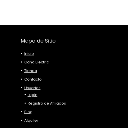
Mapa de Sitio
Inicio
Gana Electric
Tienda
Contacto
Usuarios
Login
Registro de Afiliados
Blog
Alquiler