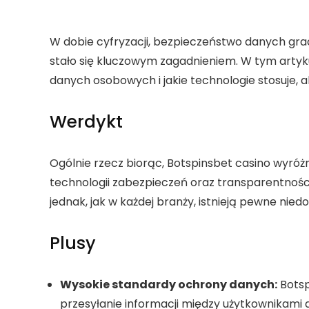
W dobie cyfryzacji, bezpieczeństwo danych grac
stało się kluczowym zagadnieniem. W tym artyk
danych osobowych i jakie technologie stosuje
Werdykt
Ogólnie rzecz biorąc, Botspinsbet casino wyróż
technologii zabezpieczeń oraz transparentnośc
jednak, jak w każdej branży, istnieją pewne nied
Plusy
Wysokie standardy ochrony danych:
Botsp
przesyłanie informacji między użytkownikami 