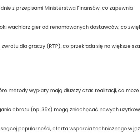
odnie z przepisami Ministerstwa Finansów, co zapewnia
roki wachlarz gier od renomowanych dostawców, co zwię
 zwrotu dla graczy (RTP), co przekłada się na większe sz
óre metody wypłaty mają dłuższy czas realizacji, co może
nia obrotu (np. 35x) mogą zniechęcać nowych użytko
nącej popularności, oferta wsparcia technicznego w ję