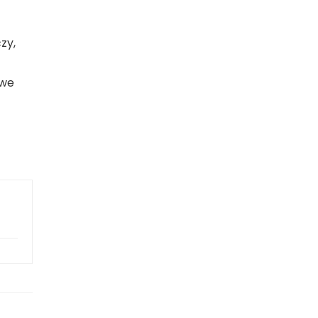
zy,
owe