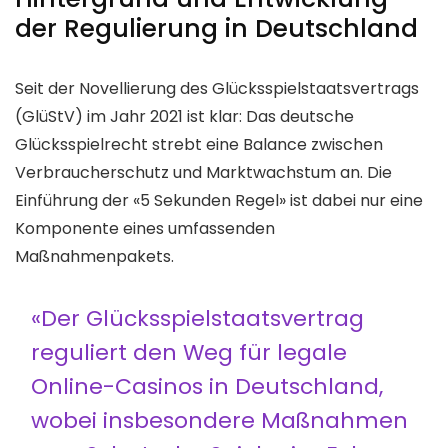
der Regulierung in Deutschland
Seit der Novellierung des Glücksspielstaatsvertrags
(GlüStV) im Jahr 2021 ist klar: Das deutsche
Glücksspielrecht strebt eine Balance zwischen
Verbraucherschutz und Marktwachstum an. Die
Einführung der «5 Sekunden Regel» ist dabei nur eine
Komponente eines umfassenden
Maßnahmenpakets.
«Der Glücksspielstaatsvertrag
reguliert den Weg für legale
Online-Casinos in Deutschland,
wobei insbesondere Maßnahmen