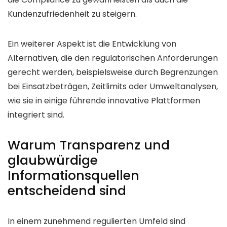
Kundenzufriedenheit zu steigern.
Ein weiterer Aspekt ist die Entwicklung von
Alternativen, die den regulatorischen Anforderungen
gerecht werden, beispielsweise durch Begrenzungen
bei Einsatzbeträgen, Zeitlimits oder Umweltanalysen,
wie sie in einige führende innovative Plattformen
integriert sind.
Warum Transparenz und
glaubwürdige
Informationsquellen
entscheidend sind
In einem zunehmend regulierten Umfeld sind