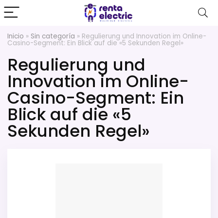
Inicio
»
Sin categoría
»
Regulierung und Innovation im Online-
Casino-Segment: Ein Blick auf die «5 Sekunden Regel»
Regulierung und
Innovation im Online-
Casino-Segment: Ein
Blick auf die «5
Sekunden Regel»