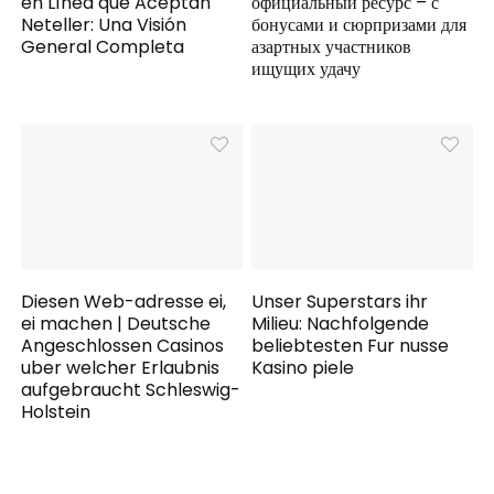
en Línea que Aceptan
официальный ресурс – с
Neteller: Una Visión
бонусами и сюрпризами для
General Completa
азартных участников
ищущих удачу
Diesen Web-adresse ei,
Unser Superstars ihr
ei machen | Deutsche
Milieu: Nachfolgende
Angeschlossen Casinos
beliebtesten Fur nusse
uber welcher Erlaubnis
Kasino piele
aufgebraucht Schleswig-
Holstein