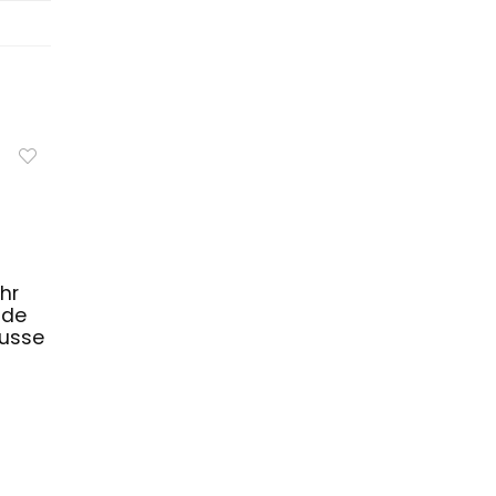
hr
nde
nusse