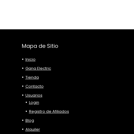
Mapa de Sitio
Inicio
Gana Electric
Tienda
Contacto
Usuarios
Login
Registro de Afiliados
Blog
Alquiler