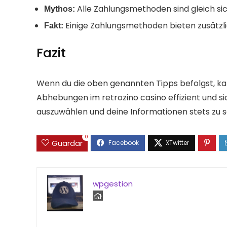
Alle Zahlungsmethoden sind gleich sic
Mythos:
Einige Zahlungsmethoden bieten zusätzli
Fakt:
Fazit
Wenn du die oben genannten Tipps befolgst, kan
Abhebungen im retrozino casino effizient und si
auszuwählen und deine Informationen stets zu 
0
Guardar
wpgestion