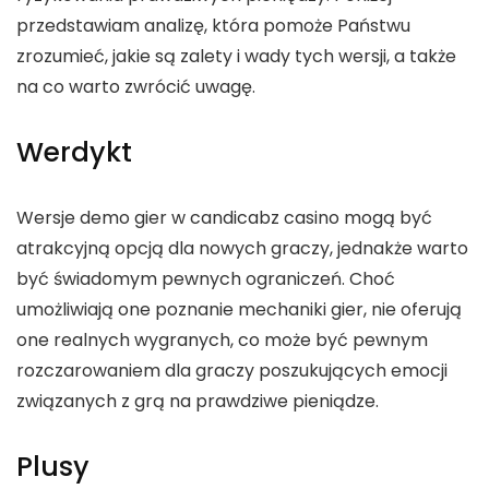
przedstawiam analizę, która pomoże Państwu
zrozumieć, jakie są zalety i wady tych wersji, a także
na co warto zwrócić uwagę.
Werdykt
Wersje demo gier w candicabz casino mogą być
atrakcyjną opcją dla nowych graczy, jednakże warto
być świadomym pewnych ograniczeń. Choć
umożliwiają one poznanie mechaniki gier, nie oferują
one realnych wygranych, co może być pewnym
rozczarowaniem dla graczy poszukujących emocji
związanych z grą na prawdziwe pieniądze.
Plusy