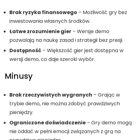
Brak ryzyka finansowego
– Możliwość gry bez
inwestowania własnych środków.
Łatwe zrozumienie gier
– Wersje demo
pozwalają na naukę zasad i strategii bez presji.
Dostępność
– Większość gier jest dostępna w
wersji demo, co daje szeroki wybór.
Minusy
Brak rzeczywistych wygranych
– Grając w
trybie demo, nie można zdobyć prawdziwych
pieniędzy.
Ograniczone doświadczenie
– Gry demo mogą
nie oddać w pełni emocji związanych z grą na