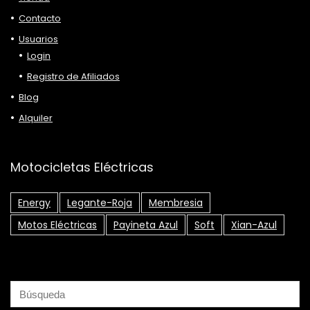
Contacto
Usuarios
Login
Registro de Afiliados
Blog
Alquiler
Motocicletas Eléctricas
Energy
Legante-Roja
Membresia
Motos Eléctricas
Payineta Azul
Soft
Xian-Azul