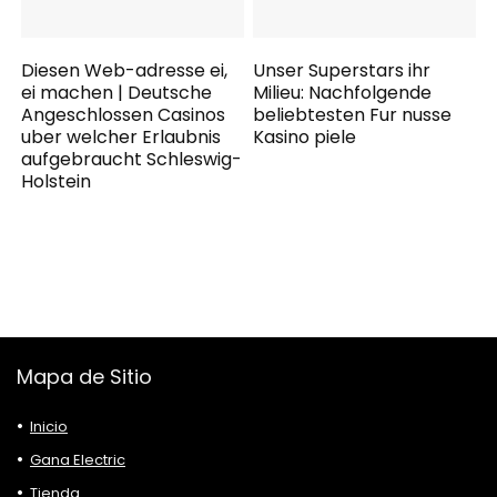
Diesen Web-adresse ei,
Unser Superstars ihr
ei machen | Deutsche
Milieu: Nachfolgende
Angeschlossen Casinos
beliebtesten Fur nusse
uber welcher Erlaubnis
Kasino piele
aufgebraucht Schleswig-
Holstein
Mapa de Sitio
Inicio
Gana Electric
Tienda