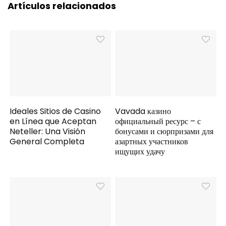
Artículos relacionados
Ideales Sitios de Casino
Vavada казино
en Línea que Aceptan
официальный ресурс – с
Neteller: Una Visión
бонусами и сюрпризами для
General Completa
азартных участников
ищущих удачу