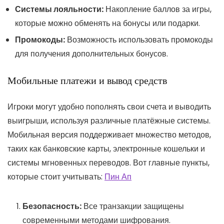
Системы лояльности:
Накопление баллов за игры,
которые можно обменять на бонусы или подарки.
Промокоды:
Возможность использовать промокоды
для получения дополнительных бонусов.
Мобильные платежи и вывод средств
Игроки могут удобно пополнять свои счета и выводить
выигрыши, используя различные платёжные системы.
Мобильная версия поддерживает множество методов,
таких как банковские карты, электронные кошельки и
системы мгновенных переводов. Вот главные пункты,
которые стоит учитывать:
Пин Ап
Безопасность:
Все транзакции защищены
современными методами шифрования.