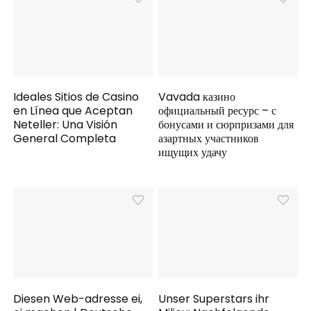
Ideales Sitios de Casino
Vavada казино
en Línea que Aceptan
официальный ресурс – с
Neteller: Una Visión
бонусами и сюрпризами для
General Completa
азартных участников
ищущих удачу
Diesen Web-adresse ei,
Unser Superstars ihr