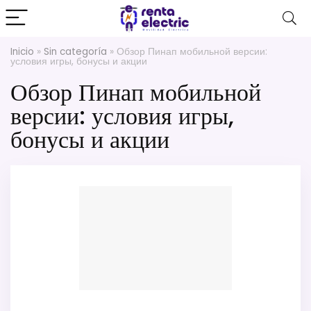
Inicio
»
Sin categoría
»
Обзор Пинап мобильной версии:
условия игры, бонусы и акции
Обзор Пинап мобильной
версии: условия игры,
бонусы и акции