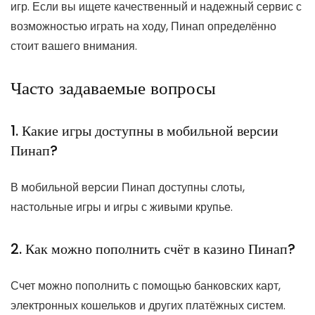
игр. Если вы ищете качественный и надежный сервис с
возможностью играть на ходу, Пинап определённо
стоит вашего внимания.
Часто задаваемые вопросы
1. Какие игры доступны в мобильной версии
Пинап?
В мобильной версии Пинап доступны слоты,
настольные игры и игры с живыми крупье.
2. Как можно пополнить счёт в казино Пинап?
Счет можно пополнить с помощью банковских карт,
электронных кошельков и других платёжных систем.