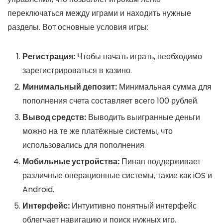
переключаться между играми и находить нужные
разделы. Вот основные условия игры:
Регистрация:
Чтобы начать играть, необходимо
зарегистрироваться в казино.
Минимальный депозит:
Минимальная сумма для
пополнения счета составляет всего 100 рублей.
Вывод средств:
Выводить выигранные деньги
можно на те же платёжные системы, что
использовались для пополнения.
Мобильные устройства:
Пинап поддерживает
различные операционные системы, такие как iOS и
Android.
Интерфейс:
Интуитивно понятный интерфейс
облегчает навигацию и поиск нужных игр.