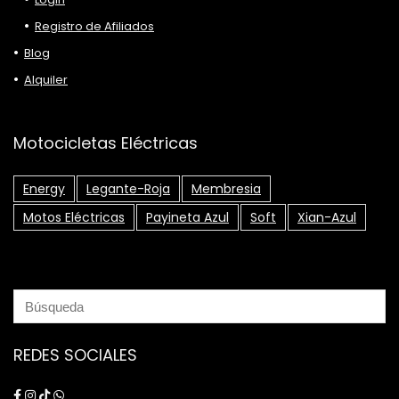
Registro de Afiliados
Blog
Alquiler
Motocicletas Eléctricas
Energy
Legante-Roja
Membresia
Motos Eléctricas
Payineta Azul
Soft
Xian-Azul
REDES SOCIALES