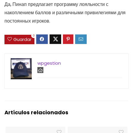
Да, Пинап предлагает программу лояльности с
накоплением баллов и различными привилегиями для
постоянных игроков.
0
Guardar
wpgestion
Artículos relacionados