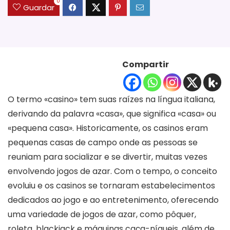
0
Guardar
Compartir
O termo «casino» tem suas raízes na língua italiana,
derivando da palavra «casa», que significa «casa» ou
«pequena casa». Historicamente, os casinos eram
pequenas casas de campo onde as pessoas se
reuniam para socializar e se divertir, muitas vezes
envolvendo jogos de azar. Com o tempo, o conceito
evoluiu e os casinos se tornaram estabelecimentos
dedicados ao jogo e ao entretenimento, oferecendo
uma variedade de jogos de azar, como pôquer,
roleta, blackjack e máquinas caça-níqueis, além de