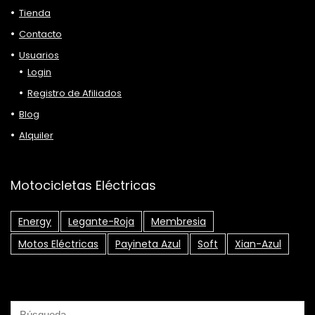
Tienda
Contacto
Usuarios
Login
Registro de Afiliados
Blog
Alquiler
Motocicletas Eléctricas
Energy
Legante-Roja
Membresia
Motos Eléctricas
Payineta Azul
Soft
Xian-Azul