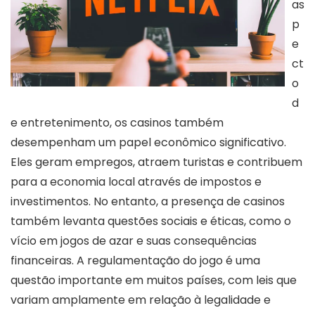
as
p
e
ct
o
d
e entretenimento, os casinos também
desempenham um papel econômico significativo.
Eles geram empregos, atraem turistas e contribuem
para a economia local através de impostos e
investimentos. No entanto, a presença de casinos
também levanta questões sociais e éticas, como o
vício em jogos de azar e suas consequências
financeiras. A regulamentação do jogo é uma
questão importante em muitos países, com leis que
variam amplamente em relação à legalidade e