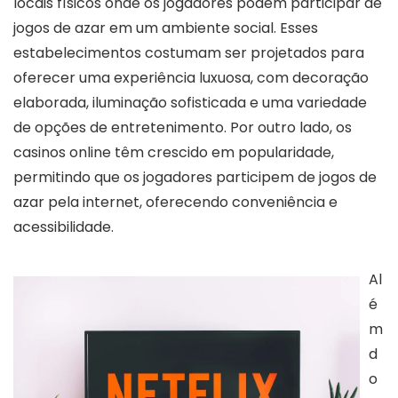
locais físicos onde os jogadores podem participar de
jogos de azar em um ambiente social. Esses
estabelecimentos costumam ser projetados para
oferecer uma experiência luxuosa, com decoração
elaborada, iluminação sofisticada e uma variedade
de opções de entretenimento. Por outro lado, os
casinos online têm crescido em popularidade,
permitindo que os jogadores participem de jogos de
azar pela internet, oferecendo conveniência e
acessibilidade.
Al
é
m
d
o