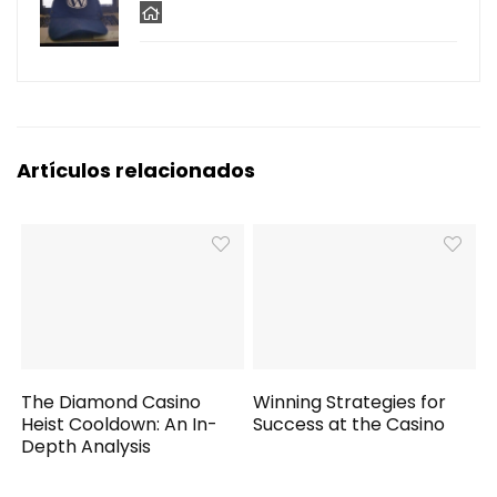
Artículos relacionados
The Diamond Casino
Winning Strategies for
Heist Cooldown: An In-
Success at the Casino
Depth Analysis