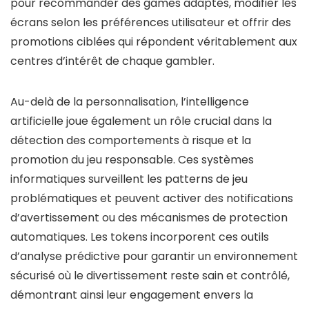
pour recommander des games adaptés, modifier les
écrans selon les préférences utilisateur et offrir des
promotions ciblées qui répondent véritablement aux
centres d’intérêt de chaque gambler.
Au-delà de la personnalisation, l’intelligence
artificielle joue également un rôle crucial dans la
détection des comportements à risque et la
promotion du jeu responsable. Ces systèmes
informatiques surveillent les patterns de jeu
problématiques et peuvent activer des notifications
d’avertissement ou des mécanismes de protection
automatiques. Les tokens incorporent ces outils
d’analyse prédictive pour garantir un environnement
sécurisé où le divertissement reste sain et contrôlé,
démontrant ainsi leur engagement envers la