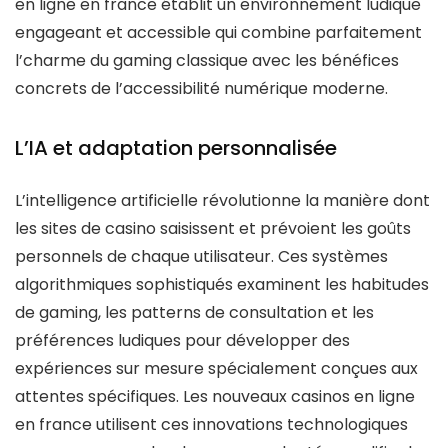
en ligne en france établit un environnement ludique
engageant et accessible qui combine parfaitement
l’charme du gaming classique avec les bénéfices
concrets de l’accessibilité numérique moderne.
L’IA et adaptation personnalisée
L’intelligence artificielle révolutionne la manière dont
les sites de casino saisissent et prévoient les goûts
personnels de chaque utilisateur. Ces systèmes
algorithmiques sophistiqués examinent les habitudes
de gaming, les patterns de consultation et les
préférences ludiques pour développer des
expériences sur mesure spécialement conçues aux
attentes spécifiques. Les nouveaux casinos en ligne
en france utilisent ces innovations technologiques