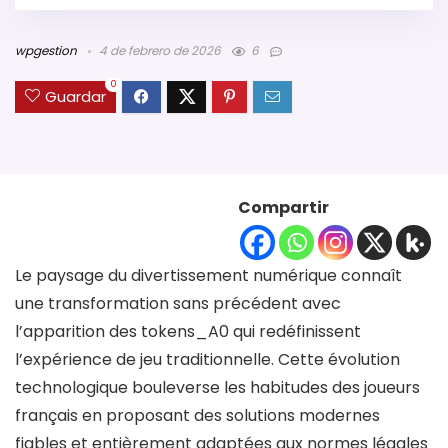
wpgestion
4 de febrero de 2026
6
0
Guardar
Compartir
Le paysage du divertissement numérique connaît
une transformation sans précédent avec
l’apparition des tokens_A0 qui redéfinissent
l’expérience de jeu traditionnelle. Cette évolution
technologique bouleverse les habitudes des joueurs
français en proposant des solutions modernes
fiables et entièrement adaptées aux normes légales