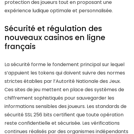
protection des joueurs tout en proposant une
expérience ludique optimale et personnalisée.
Sécurité et régulation des
nouveaux casinos en ligne
français
La sécurité forme le fondement principal sur lequel
s’appuient les tokens qui doivent suivre des normes
strictes établies par l’Autorité Nationale des Jeux.
Ces sites de jeu mettent en place des systèmes de
chiffrement sophistiqués pour sauvegarder les
informations sensibles des joueurs. Les standards de
sécurité SSL 256 bits certifient que toute opération
reste confidentielle et sécurisée. Les vérifications
continues réalisés par des organismes indépendants