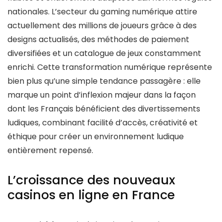
nationales. L’secteur du gaming numérique attire
actuellement des millions de joueurs grâce à des
designs actualisés, des méthodes de paiement
diversifiées et un catalogue de jeux constamment
enrichi. Cette transformation numérique représente
bien plus qu’une simple tendance passagère : elle
marque un point d’inflexion majeur dans la façon
dont les Français bénéficient des divertissements
ludiques, combinant facilité d’accès, créativité et
éthique pour créer un environnement ludique
entièrement repensé.
L’croissance des nouveaux
casinos en ligne en France