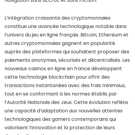
navigation sans accroc et sans friction.
L’intégration croissante des cryptomonnaies
constitue une avancée technologique notable dans
l’univers du jeu en ligne français. Bitcoin, Ethereum et
autres cryptomonnaies gagnent en popularité
auprès des plateformes qui souhaitent proposer des
paiements anonymes, sécurisés et décentralisés. Les
nouveaux casinos en ligne en france développent
cette technologie blockchain pour offrir des
transactions instantanées avec des frais minimaux,
tout en se conformant à les normes établis par
l’Autorité Nationale des Jeux. Cette évolution reflète
une capacité d’adaptation aux nouvelles attentes
technologiques des gamers contemporains qui
valorisent l’innovation et la protection de leurs