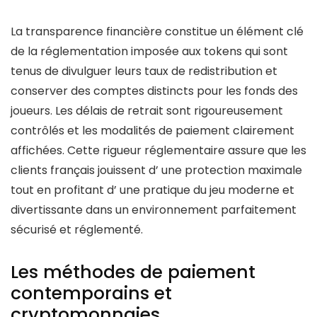
La transparence financière constitue un élément clé
de la réglementation imposée aux tokens qui sont
tenus de divulguer leurs taux de redistribution et
conserver des comptes distincts pour les fonds des
joueurs. Les délais de retrait sont rigoureusement
contrôlés et les modalités de paiement clairement
affichées. Cette rigueur réglementaire assure que les
clients français jouissent d’ une protection maximale
tout en profitant d’ une pratique du jeu moderne et
divertissante dans un environnement parfaitement
sécurisé et réglementé.
Les méthodes de paiement
contemporains et
cryptomonnaies