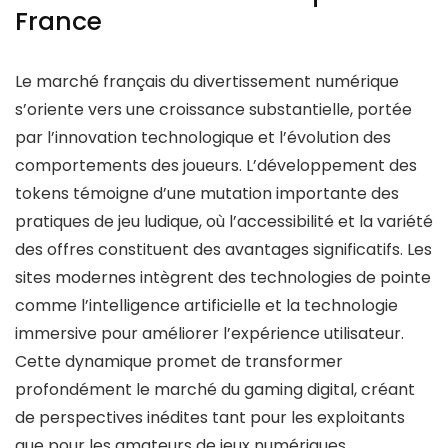
France
Le marché français du divertissement numérique
s’oriente vers une croissance substantielle, portée
par l’innovation technologique et l’évolution des
comportements des joueurs. L’développement des
tokens témoigne d’une mutation importante des
pratiques de jeu ludique, où l’accessibilité et la variété
des offres constituent des avantages significatifs. Les
sites modernes intègrent des technologies de pointe
comme l’intelligence artificielle et la technologie
immersive pour améliorer l’expérience utilisateur.
Cette dynamique promet de transformer
profondément le marché du gaming digital, créant
de perspectives inédites tant pour les exploitants
que pour les amateurs de jeux numériques.