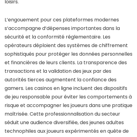
loisirs.
L’engouement pour ces plateformes modernes
s’accompagne d’dépenses importantes dans la
sécurité et la conformité réglementaire. Les
opérateurs déploient des systèmes de chiffrement
sophistiqués pour protéger les données personnelles
et financières de leurs clients. La transparence des
transactions et la validation des jeux par des
autorités tierces augmentent la confiance des
gamers. Les casinos en ligne incluent des dispositifs
de jeu responsable pour éviter les comportements à
risque et accompagner les joueurs dans une pratique
maîtrisée. Cette professionnalisation du secteur
séduit une audience diversifiée, des jeunes adultes
technophiles aux joueurs expérimentés en quête de