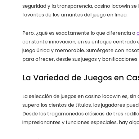
seguridad y la transparencia, casino locowin s
favoritos de los amantes del juego en línea.
Pero, ¿qué es exactamente lo que diferencia a
constante innovación, en su enfoque centrado en
juego única y memorable. Sumérgete con nosotro
para ofrecer, desde sus juegos y bonificaciones 
La Variedad de Juegos en Ca
La selección de juegos en casino locowin es, sin
supera los cientos de títulos, los jugadores pu
Desde las tragamonedas clásicas de tres rodil
impresionantes y funciones especiales, hay algo