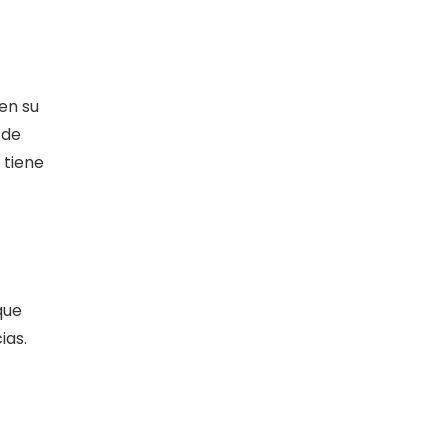
en su
 de
 tiene
que
ias.