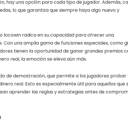
n, hay una opción para cada tipo de jugador. Además, ca
das, lo que garantiza que siempre haya algo nuevo y
no locowin radica en su capacidad para ofrecer una
e. Con una amplia gama de funciones especiales, como g
ugadores tienen la oportunidad de ganar grandes premios 
inero real, la emoción se eleva aún más.
de demostración, que permite a los jugadores probar 
inero real. Esto es especialmente útil para aquellos que 
ean aprender las reglas y estrategias antes de compro
s