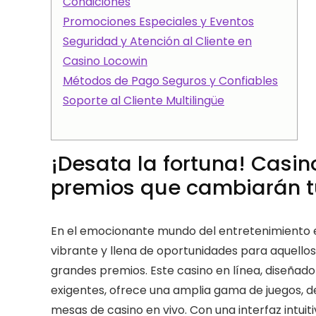
Condiciones
Promociones Especiales y Eventos
Seguridad y Atención al Cliente en
Casino Locowin
Métodos de Pago Seguros y Confiables
Soporte al Cliente Multilingüe
¡Desata la fortuna! Casin
premios que cambiarán t
En el emocionante mundo del entretenimiento e
vibrante y llena de oportunidades para aquellos
grandes premios. Este casino en línea, diseñado
exigentes, ofrece una amplia gama de juegos, 
mesas de casino en vivo. Con una interfaz intuit