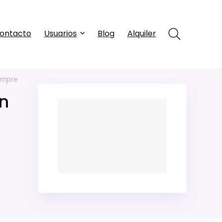
ontacto
Usuarios
Blog
Alquiler
iempre
on