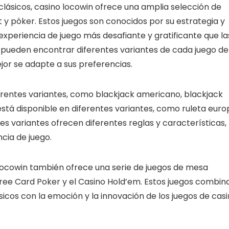
clásicos, casino locowin ofrece una amplia selección de
t y póker. Estos juegos son conocidos por su estrategia y
experiencia de juego más desafiante y gratificante que la
 pueden encontrar diferentes variantes de cada juego de
ejor se adapte a sus preferencias.
ferentes variantes, como blackjack americano, blackjack
está disponible en diferentes variantes, como ruleta euro
tes variantes ofrecen diferentes reglas y características, 
cia de juego.
locowin también ofrece una serie de juegos de mesa
ee Card Poker y el Casino Hold’em. Estos juegos combina
sicos con la emoción y la innovación de los juegos de cas