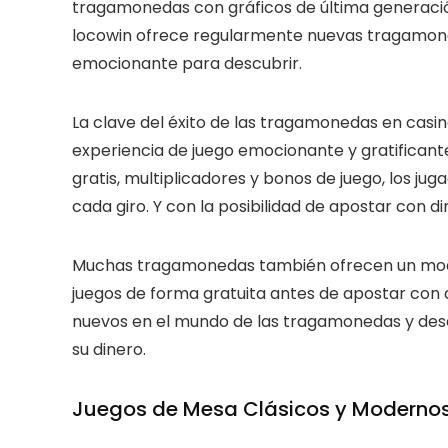
tragamonedas con gráficos de última generació
locowin ofrece regularmente nuevas tragamone
emocionante para descubrir.
La clave del éxito de las tragamonedas en casi
experiencia de juego emocionante y gratificant
gratis, multiplicadores y bonos de juego, los j
cada giro. Y con la posibilidad de apostar con d
Muchas tragamonedas también ofrecen un modo 
juegos de forma gratuita antes de apostar con d
nuevos en el mundo de las tragamonedas y des
su dinero.
Juegos de Mesa Clásicos y Moderno