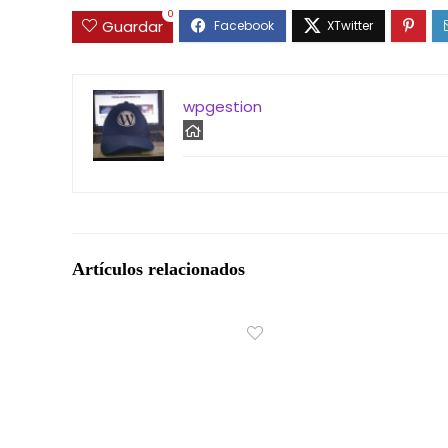
0
Guardar
wpgestion
Artículos relacionados