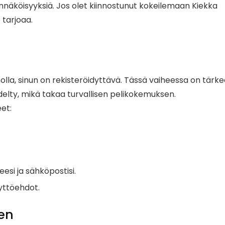
odennäköisyyksiä. Jos olet kiinnostunut kokeilemaan Kiekka
 tarjoaa.
olla, sinun on rekisteröidyttävä. Tässä vaiheessa on tärk
delty, mikä takaa turvallisen pelikokemuksen.
et:
eesi ja sähköpostisi.
yttöehdot.
en