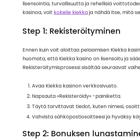
lisensointia, turvallisuutta ja rehellisiä voittot
kasinoa, voit
kokeile kiekka
ja nähdä itse, mitä se
Step 1: Rekisteröityminen
Ennen kuin voit aloittaa pelaamisen Kiekka kasin
huomata, että Kiekka kasino on lisensoitu ja sää
Rekisteröitymisprosessi sisältää seuraavat vaihe
Avaa Kiekka kasinon verkkosivusto.
Napsauta «Rekisteröidy» -painiketta.
Täytä tarvittavat tiedot, kuten nimesi, osoitt
Vahvista sähköpostiosoitteesi ja hyväksy kä
Step 2: Bonuksen lunastamin