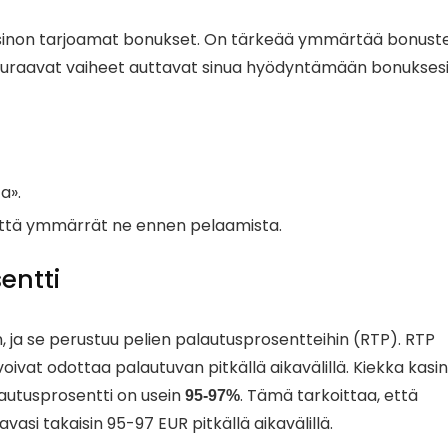
 kasinon tarjoamat bonukset. On tärkeää ymmärtää bonust
Seuraavat vaiheet auttavat sinua hyödyntämään bonuksesi
a».
 että ymmärrät ne ennen pelaamista.
entti
n, ja se perustuu pelien palautusprosentteihin (RTP). RTP
voivat odottaa palautuvan pitkällä aikavälillä. Kiekka kasi
autusprosentti on usein
. Tämä tarkoittaa, että
95-97%
vasi takaisin 95-97 EUR pitkällä aikavälillä.