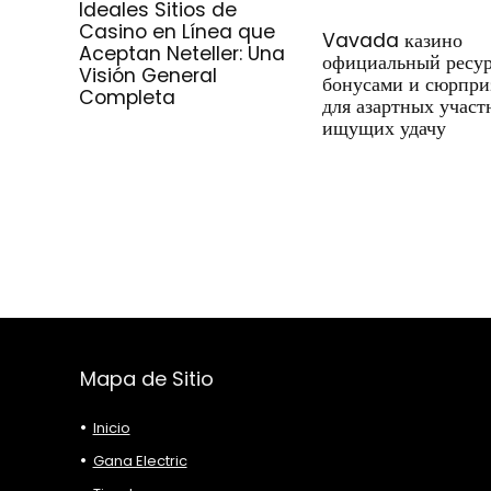
Ideales Sitios de
Casino en Línea que
Vavada казино
Aceptan Neteller: Una
официальный ресур
Visión General
бонусами и сюрпри
Completa
для азартных участ
ищущих удачу
Mapa de Sitio
Inicio
Gana Electric