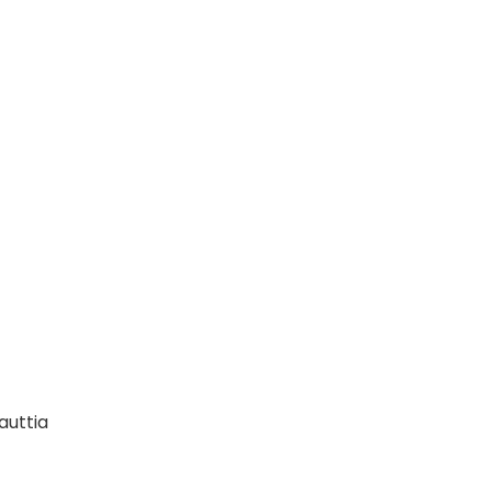
auttia