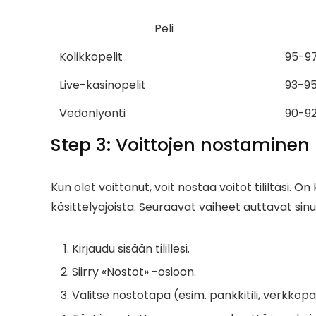
Peli
Kolikkopelit
95-9
Live-kasinopelit
93-9
Vedonlyönti
90-9
Step 3: Voittojen nostaminen
Kun olet voittanut, voit nostaa voitot tililtäsi. O
käsittelyajoista. Seuraavat vaiheet auttavat si
Kirjaudu sisään tilillesi.
Siirry «Nostot» -osioon.
Valitse nostotapa (esim. pankkitili, verkkopa