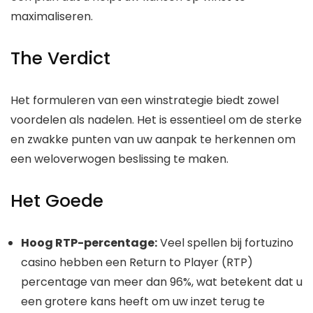
maximaliseren.
The Verdict
Het formuleren van een winstrategie biedt zowel
voordelen als nadelen. Het is essentieel om de sterke
en zwakke punten van uw aanpak te herkennen om
een weloverwogen beslissing te maken.
Het Goede
Hoog RTP-percentage:
Veel spellen bij fortuzino
casino hebben een Return to Player (RTP)
percentage van meer dan 96%, wat betekent dat u
een grotere kans heeft om uw inzet terug te