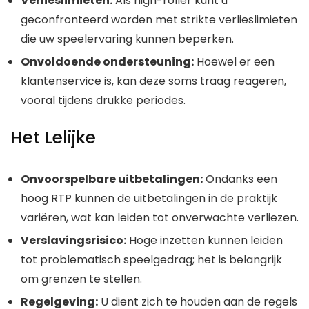
Verlieslimieten:
Als high-roller kunt u
geconfronteerd worden met strikte verlieslimieten
die uw speelervaring kunnen beperken.
Onvoldoende ondersteuning:
Hoewel er een
klantenservice is, kan deze soms traag reageren,
vooral tijdens drukke periodes.
Het Lelijke
Onvoorspelbare uitbetalingen:
Ondanks een
hoog RTP kunnen de uitbetalingen in de praktijk
variëren, wat kan leiden tot onverwachte verliezen.
Verslavingsrisico:
Hoge inzetten kunnen leiden
tot problematisch speelgedrag; het is belangrijk
om grenzen te stellen.
Regelgeving:
U dient zich te houden aan de regels