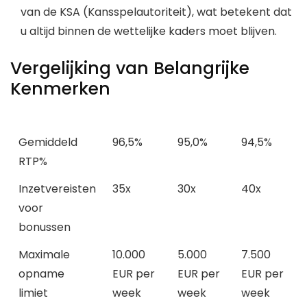
van de KSA (Kansspelautoriteit), wat betekent dat
u altijd binnen de wettelijke kaders moet blijven.
Vergelijking van Belangrijke
Kenmerken
Gemiddeld
96,5%
95,0%
94,5%
RTP%
Inzetvereisten
35x
30x
40x
voor
bonussen
Maximale
10.000
5.000
7.500
opname
EUR per
EUR per
EUR per
limiet
week
week
week