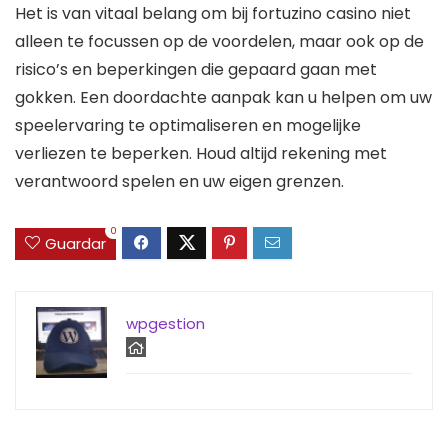
Het is van vitaal belang om bij fortuzino casino niet
alleen te focussen op de voordelen, maar ook op de
risico’s en beperkingen die gepaard gaan met
gokken. Een doordachte aanpak kan u helpen om uw
speelervaring te optimaliseren en mogelijke
verliezen te beperken. Houd altijd rekening met
verantwoord spelen en uw eigen grenzen.
0
Guardar
wpgestion