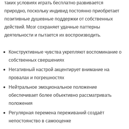
таких условиях играть бесплатно развивается
природно, поскольку индивид постоянно приобретает
позитивные душевные поддержки от собственных
действий. Мозг сохраняет удачные паттерны
деятельности и пытается их воспроизводить.
Конструктивные чувства укрепляют воспоминание о
собственных свершениях
Негативный настрой акцентирует внимание на
провалах и погрешностях
Нейтральное эмоциональное положение
обеспечивает более объективно рассматривать
положения
Регулярная перемена переживаний создаёт
непостоянство в самооценке