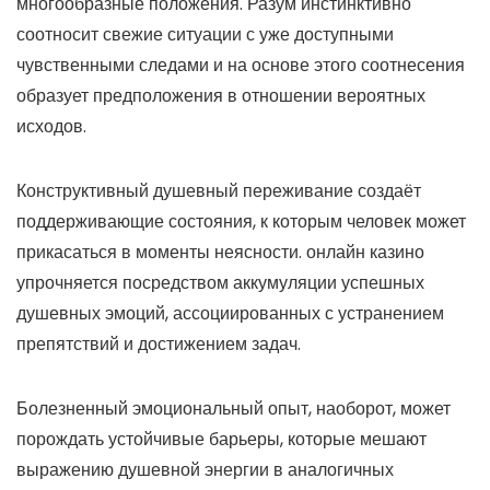
многообразные положения. Разум инстинктивно
соотносит свежие ситуации с уже доступными
чувственными следами и на основе этого соотнесения
образует предположения в отношении вероятных
исходов.
Конструктивный душевный переживание создаёт
поддерживающие состояния, к которым человек может
прикасаться в моменты неясности. онлайн казино
упрочняется посредством аккумуляции успешных
душевных эмоций, ассоциированных с устранением
препятствий и достижением задач.
Болезненный эмоциональный опыт, наоборот, может
порождать устойчивые барьеры, которые мешают
выражению душевной энергии в аналогичных