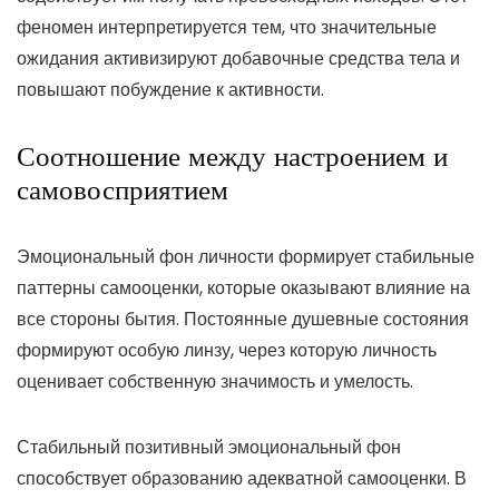
феномен интерпретируется тем, что значительные
ожидания активизируют добавочные средства тела и
повышают побуждение к активности.
Соотношение между настроением и
самовосприятием
Эмоциональный фон личности формирует стабильные
паттерны самооценки, которые оказывают влияние на
все стороны бытия. Постоянные душевные состояния
формируют особую линзу, через которую личность
оценивает собственную значимость и умелость.
Стабильный позитивный эмоциональный фон
способствует образованию адекватной самооценки. В