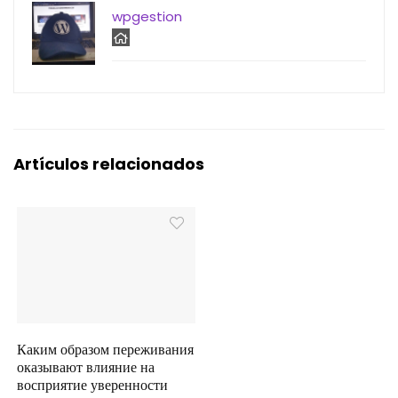
wpgestion
Artículos relacionados
Каким образом переживания
оказывают влияние на
восприятие уверенности