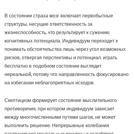
В состоянии страха мозг включает первобытные
структуры, несущие ответственность за
жизнеспособность, что результирует к сужению
когнитивных потенциала. Индивидуум переходит к
понимать обстоятельства лишь через угол возможных
рисков, отвергая перспективы и потенциал. играть
бесплатно в подобном состоянии выглядит
нереальной, потому что направленность фокусировано
на избегании неблагоприятных исходов.
Скептицизм формирует состояние мыслительного
противоречия, при котором индивидуум зависает
между многочисленными путями шагов, не может
выполнить решение. Непрерывные колебания
растрачивают ментальные ресурсы и ослабляют