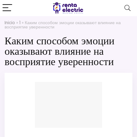
Inicio
»
1
»
Каким способом эмоции оказывают влияние на
восприятие уверенности
Каким способом эмоции
оказывают влияние на
восприятие уверенности