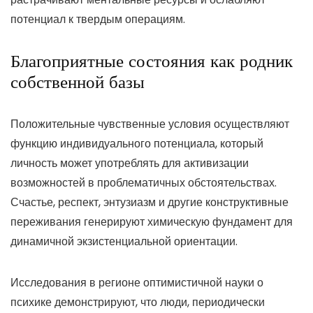
потенциал к твердым операциям.
Благоприятные состояния как родник
собственной базы
Положительные чувственные условия осуществляют
функцию индивидуального потенциала, который
личность может употреблять для активизации
возможностей в проблематичных обстоятельствах.
Счастье, респект, энтузиазм и другие конструктивные
переживания генерируют химическую фундамент для
динамичной экзистенциальной ориентации.
Исследования в регионе оптимистичной науки о
психике демонстрируют, что люди, периодически