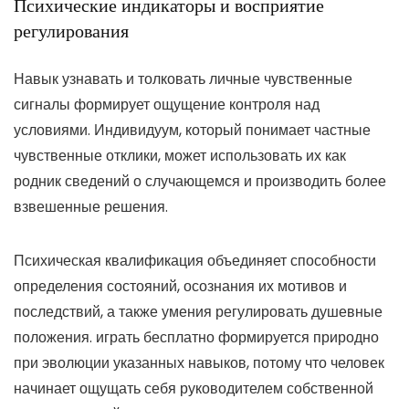
Психические индикаторы и восприятие
регулирования
Навык узнавать и толковать личные чувственные
сигналы формирует ощущение контроля над
условиями. Индивидуум, который понимает частные
чувственные отклики, может использовать их как
родник сведений о случающемся и производить более
взвешенные решения.
Психическая квалификация объединяет способности
определения состояний, осознания их мотивов и
последствий, а также умения регулировать душевные
положения. играть бесплатно формируется природно
при эволюции указанных навыков, потому что человек
начинает ощущать себя руководителем собственной