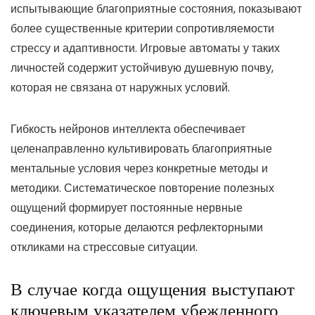
испытывающие благоприятные состояния, показывают
более существенные критерии сопротивляемости
стрессу и адаптивности. Игровые автоматы у таких
личностей содержит устойчивую душевную почву,
которая не связана от наружных условий.
Гибкость нейронов интеллекта обеспечивает
целенаправленно культивировать благоприятные
ментальные условия через конкретные методы и
методики. Систематическое повторение полезных
ощущений формирует постоянные нервные
соединения, которые делаются рефлекторными
откликами на стрессовые ситуации.
В случае когда ощущения выступают
ключевым указателем убежденного