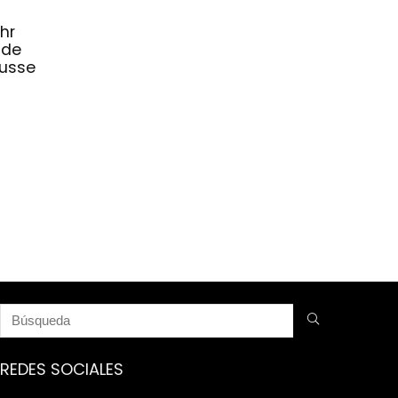
hr
nde
nusse
REDES SOCIALES