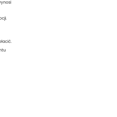
wynosi
cji.
łacić.
ntu