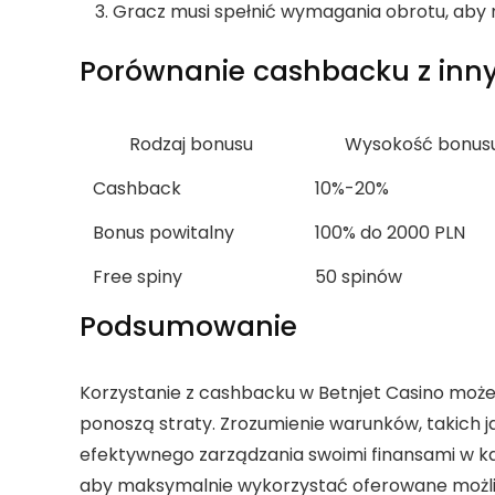
Gracz musi spełnić wymagania obrotu, aby 
Porównanie cashbacku z in
Rodzaj bonusu
Wysokość bonus
Cashback
10%-20%
Bonus powitalny
100% do 2000 PLN
Free spiny
50 spinów
Podsumowanie
Korzystanie z cashbacku w Betnjet Casino może b
ponoszą straty. Zrozumienie warunków, takich j
efektywnego zarządzania swoimi finansami w ka
aby maksymalnie wykorzystać oferowane możli