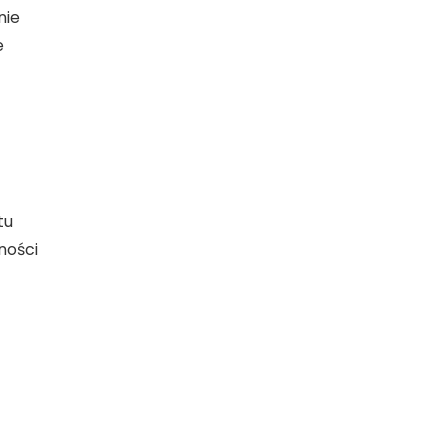
nie
e
tu
ności