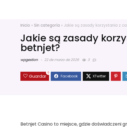
Inicio
»
Sin categoría
»
Jakie są zasady korzystania z 
Jakie są zasady korz
betnjet
?
wpgestion
22 de marzo de 2026
3
0
Guardar
Betnjet Casino to miejsce, gdzie doświadczeni 