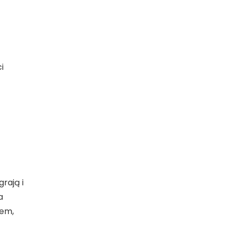
i
rają i
a
nem,