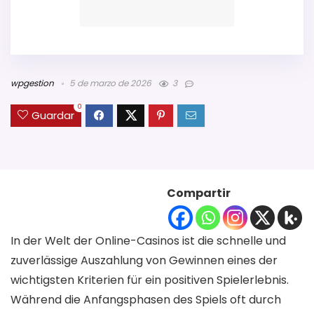
wpgestion
5 de marzo de 2026
3
0
Guardar
Compartir
In der Welt der Online-Casinos ist die schnelle und
zuverlässige Auszahlung von Gewinnen eines der
wichtigsten Kriterien für ein positiven Spielerlebnis.
Während die Anfangsphasen des Spiels oft durch