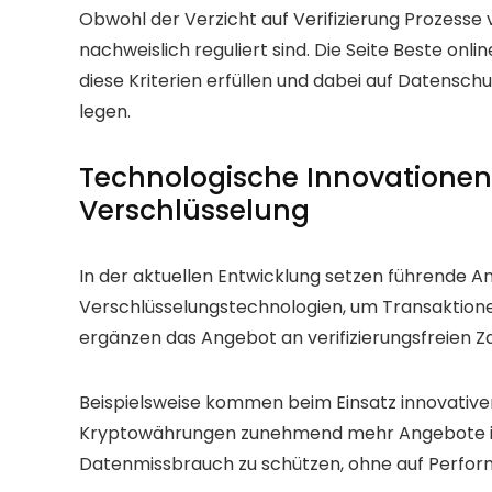
Obwohl der Verzicht auf Verifizierung Prozesse 
nachweislich reguliert sind. Die Seite Beste onli
diese Kriterien erfüllen und dabei auf Datensc
legen.
Technologische Innovationen
Verschlüsselung
In der aktuellen Entwicklung setzen führende A
Verschlüsselungstechnologien, um Transaktione
ergänzen das Angebot an verifizierungsfreien Z
Beispielsweise kommen beim Einsatz innovativ
Kryptowährungen zunehmend mehr Angebote im M
Datenmissbrauch zu schützen, ohne auf Perfor