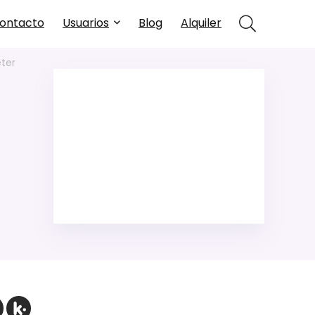
ontacto
Usuarios
Blog
Alquiler
eter