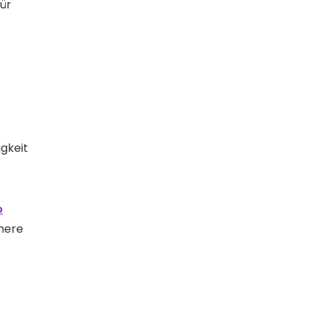
ür
gkeit
o
chere