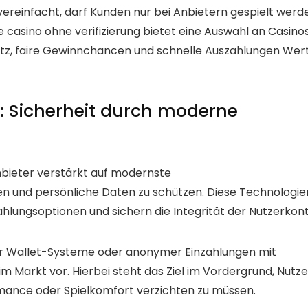
vereinfacht, darf Kunden nur bei Anbietern gespielt werde
ne casino ohne verifizierung bietet eine Auswahl an Casinos
hutz, faire Gewinnchancen und schnelle Auszahlungen Wer
: Sicherheit durch moderne
nbieter verstärkt auf modernste
n und persönliche Daten zu schützen. Diese Technologie
ahlungsoptionen und sichern die Integrität der Nutzerkon
er Wallet-Systeme oder anonymer Einzahlungen mit
arkt vor. Hierbei steht das Ziel im Vordergrund, Nutze
mance oder Spielkomfort verzichten zu müssen.