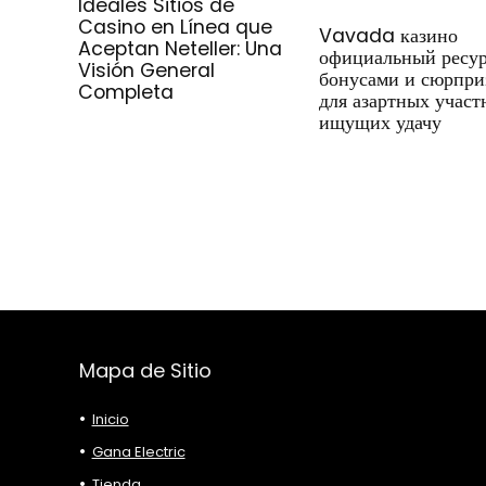
Ideales Sitios de
Casino en Línea que
Vavada казино
Aceptan Neteller: Una
официальный ресур
Visión General
бонусами и сюрпри
Completa
для азартных участ
ищущих удачу
Mapa de Sitio
Inicio
Gana Electric
Tienda