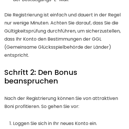
Die Registrierung ist einfach und dauert in der Regel
nur wenige Minuten. Achten Sie darauf, dass Sie die
Gültigkeitsprüfung durchführen, um sicherzustellen,
dass Ihr Konto den Bestimmungen der GGL
(Gemeinsame Glücksspielbehörde der Länder)
entspricht.
Schritt 2: Den Bonus
beanspruchen
Nach der Registrierung können Sie von attraktiven
Boni profitieren. So gehen Sie vor:
Loggen Sie sich in Ihr neues Konto ein.