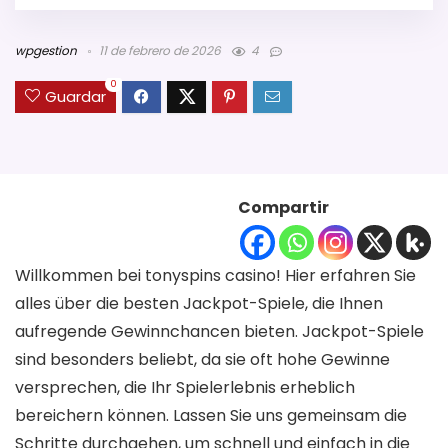
wpgestion
11 de febrero de 2026
4
0
Guardar
Compartir
Willkommen bei tonyspins casino! Hier erfahren Sie
alles über die besten Jackpot-Spiele, die Ihnen
aufregende Gewinnchancen bieten. Jackpot-Spiele
sind besonders beliebt, da sie oft hohe Gewinne
versprechen, die Ihr Spielerlebnis erheblich
bereichern können. Lassen Sie uns gemeinsam die
Schritte durchgehen, um schnell und einfach in die