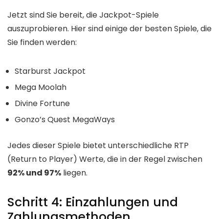
Jetzt sind Sie bereit, die Jackpot-Spiele
auszuprobieren. Hier sind einige der besten Spiele, die
Sie finden werden:
Starburst Jackpot
Mega Moolah
Divine Fortune
Gonzo’s Quest MegaWays
Jedes dieser Spiele bietet unterschiedliche RTP
(Return to Player) Werte, die in der Regel zwischen
92% und 97%
liegen.
Schritt 4: Einzahlungen und
Zahlungsmethoden