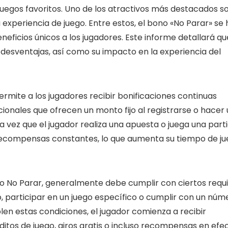
juegos favoritos. Uno de los atractivos más destacados so
 experiencia de juego. Entre estos, el bono «No Parar» se 
eficios únicos a los jugadores. Este informe detallará qu
 desventajas, así como su impacto en la experiencia del
rmite a los jugadores recibir bonificaciones continuas
cionales que ofrecen un monto fijo al registrarse o hacer
 vez que el jugador realiza una apuesta o juega una parti
r recompensas constantes, lo que aumenta su tiempo de ju
o No Parar, generalmente debe cumplir con ciertos requis
o, participar en un juego específico o cumplir con un núm
n estas condiciones, el jugador comienza a recibir
itos de juego, giros gratis o incluso recompensas en efec