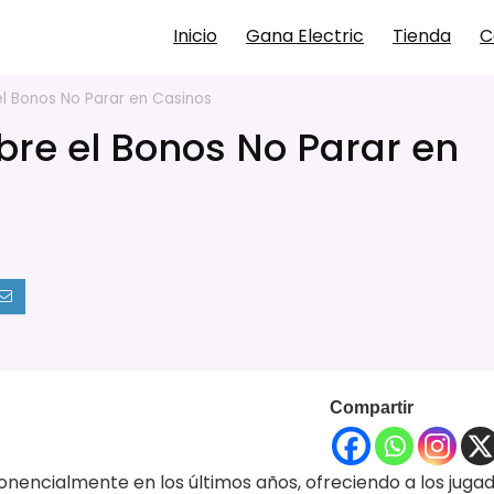
Inicio
Gana Electric
Tienda
C
el Bonos No Parar en Casinos
bre el Bonos No Parar en
Compartir
onencialmente en los últimos años, ofreciendo a los juga