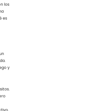
n los
ha
é es
 un
da.
ego y
itos.
ero
tivo.