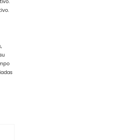
tivo.
ivo.
,
su
empo
iadas