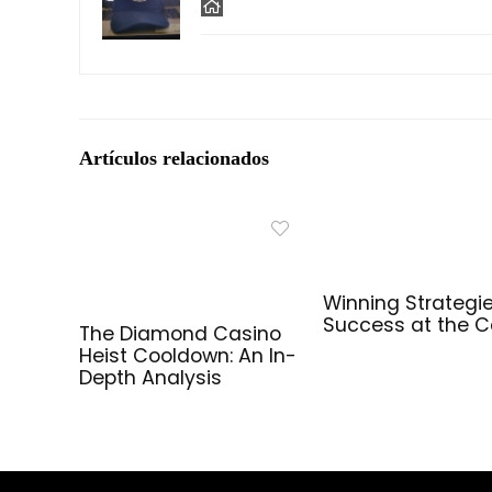
Artículos relacionados
Winning Strategie
Success at the C
The Diamond Casino
Heist Cooldown: An In-
Depth Analysis