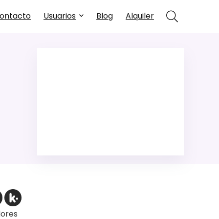
ontacto
Usuarios
Blog
Alquiler
dores