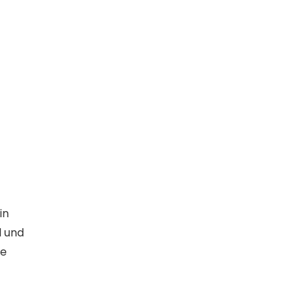
in
d und
se