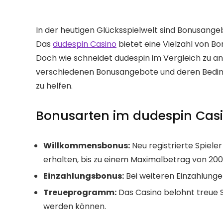
In der heutigen Glücksspielwelt sind Bonusangebo
Das
dudespin Casino
bietet eine Vielzahl von B
Doch wie schneidet dudespin im Vergleich zu an
verschiedenen Bonusangebote und deren Bedingu
zu helfen.
Bonusarten im dudespin Cas
Willkommensbonus:
Neu registrierte Spiele
erhalten, bis zu einem Maximalbetrag von 20
Einzahlungsbonus:
Bei weiteren Einzahlungen
Treueprogramm:
Das Casino belohnt treue S
werden können.