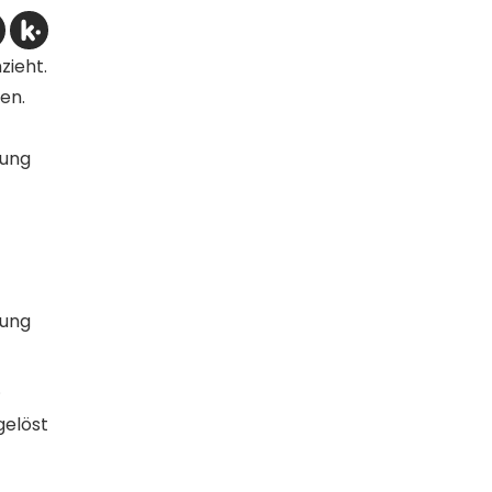
zieht.
en.
dung
lung
.
gelöst