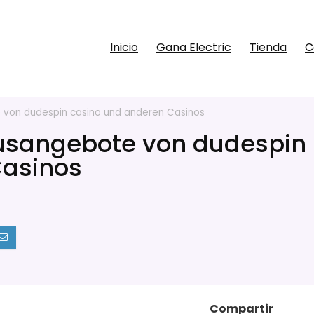
Inicio
Gana Electric
Tienda
C
e von dudespin casino und anderen Casinos
nusangebote von dudespin
Casinos
Compartir