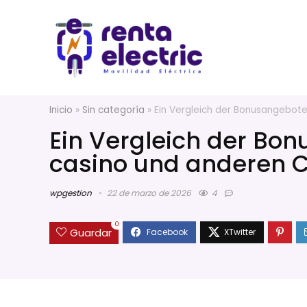
Inicio
»
Sin categoría
»
Ein Vergleich der Bonusangebot
Ein Vergleich der Bo
casino und anderen 
wpgestion
22 de marzo de 2026
4
0
Guardar