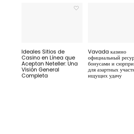
Ideales Sitios de
Vavada казино
Casino en Línea que
официальный ресур
Aceptan Neteller: Una
бонусами и сюрпри
Visión General
для азартных участ
Completa
ищущих удачу