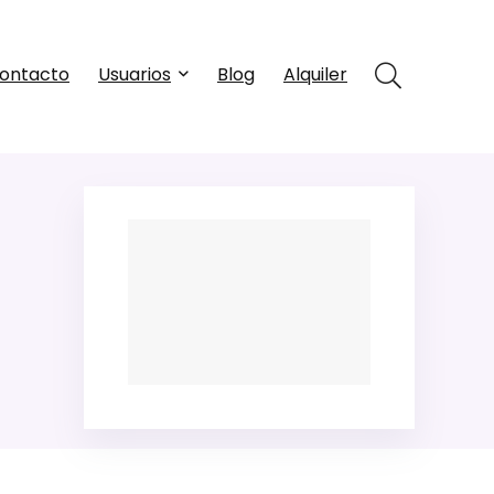
ontacto
Usuarios
Blog
Alquiler