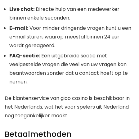
Live chat:
Directe hulp van een medewerker
binnen enkele seconden.
E-mail:
Voor minder dringende vragen kunt u een
e-mail sturen, waarop meestal binnen 24 uur
wordt gereageerd.
FAQ-sectie:
Een uitgebreide sectie met
veelgestelde vragen die veel van uw vragen kan
beantwoorden zonder dat u contact hoeft op te
nemen.
De klantenservice van gioo casino is beschikbaar in
het Nederlands, wat het voor spelers uit Nederland
nog toegankelijker maakt.
Betaalmethoden