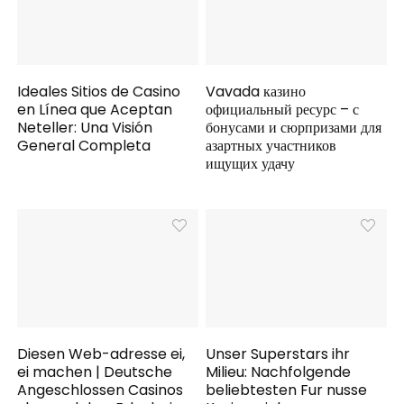
Ideales Sitios de Casino
Vavada казино
en Línea que Aceptan
официальный ресурс – с
Neteller: Una Visión
бонусами и сюрпризами для
General Completa
азартных участников
ищущих удачу
Diesen Web-adresse ei,
Unser Superstars ihr
ei machen | Deutsche
Milieu: Nachfolgende
Angeschlossen Casinos
beliebtesten Fur nusse