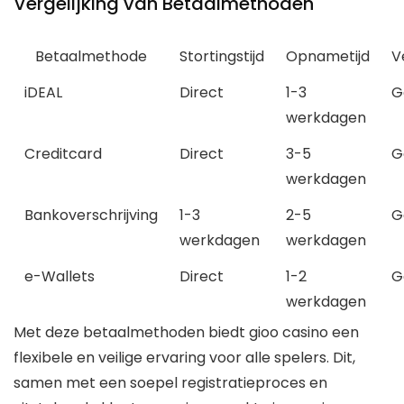
Vergelijking van Betaalmethoden
Betaalmethode
Stortingstijd
Opnametijd
V
iDEAL
Direct
1-3
G
werkdagen
Creditcard
Direct
3-5
G
werkdagen
Bankoverschrijving
1-3
2-5
G
werkdagen
werkdagen
e-Wallets
Direct
1-2
G
werkdagen
Met deze betaalmethoden biedt gioo casino een
flexibele en veilige ervaring voor alle spelers. Dit,
samen met een soepel registratieproces en