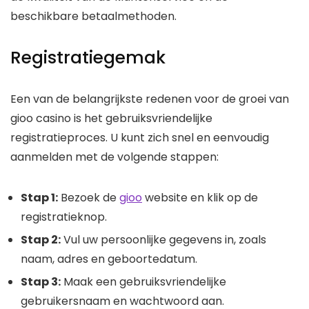
beschikbare betaalmethoden.
Registratiegemak
Een van de belangrijkste redenen voor de groei van
gioo casino is het gebruiksvriendelijke
registratieproces. U kunt zich snel en eenvoudig
aanmelden met de volgende stappen:
Stap 1:
Bezoek de
gioo
website en klik op de
registratieknop.
Stap 2:
Vul uw persoonlijke gegevens in, zoals
naam, adres en geboortedatum.
Stap 3:
Maak een gebruiksvriendelijke
gebruikersnaam en wachtwoord aan.