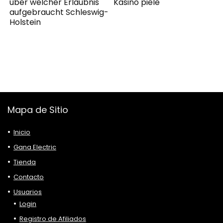
uber welcher Erlaubnis
Kasino piele
aufgebraucht Schleswig-
Holstein
Mapa de Sitio
Inicio
Gana Electric
Tienda
Contacto
Usuarios
Login
Registro de Afiliados