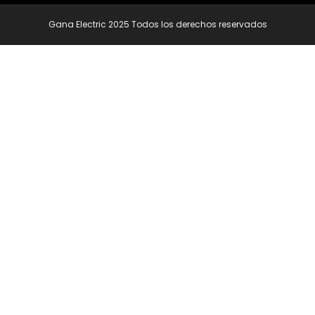
Gana Electric 2025 Todos los derechos reservados