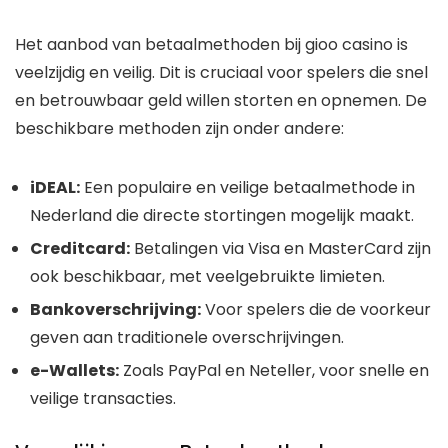
Het aanbod van betaalmethoden bij gioo casino is
veelzijdig en veilig. Dit is cruciaal voor spelers die snel
en betrouwbaar geld willen storten en opnemen. De
beschikbare methoden zijn onder andere:
iDEAL:
Een populaire en veilige betaalmethode in
Nederland die directe stortingen mogelijk maakt.
Creditcard:
Betalingen via Visa en MasterCard zijn
ook beschikbaar, met veelgebruikte limieten.
Bankoverschrijving:
Voor spelers die de voorkeur
geven aan traditionele overschrijvingen.
e-Wallets:
Zoals PayPal en Neteller, voor snelle en
veilige transacties.