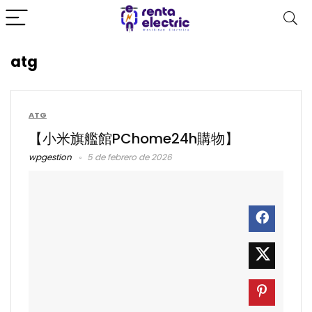
atg
ATG
【小米旗艦館PChome24h購物】
wpgestion
5 de febrero de 2026