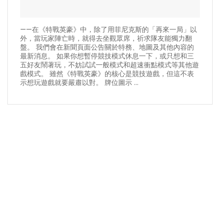
——在《特戰英豪》中，除了用菲尼克斯的「再來一局」以
外，當玩家陣亡時，就得去坐觀眾席，祈求隊友能獨力翻
盤。 我們會在新聞頁面公告關於特務、地圖及其他內容的
最新消息。 如果你想暫停競技模式休息一下，或只想和三
五好友鬧著玩，不妨試試一般模式和超速衝點模式等其他遊
戲模式。 雖然《特戰英豪》的核心是競技遊戲，但這不表
示想玩遊戲就要嚴肅以對。 牌位圖示 ...