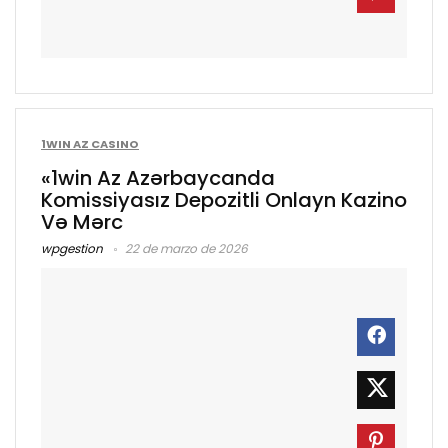
1WIN AZ CASINO
«1win Az Azərbaycanda
Komissiyasız Depozitli Onlayn Kazino
Və Mərc
wpgestion
22 de marzo de 2026