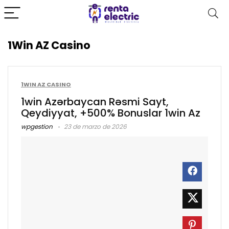
1Win AZ Casino
1WIN AZ CASINO
1win Azərbaycan Rəsmi Sayt,
Qeydiyyat, +500% Bonuslar 1win Az
wpgestion
23 de marzo de 2026