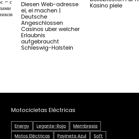
с – с
Diesen Web-adresse
Kasino piele
зами
ei, ei machen |
ников
Deutsche
Angeschlossen
Casinos uber welcher
Erlaubnis
aufgebraucht
Schleswig-Holstein
Motocicletas Eléctricas
Energy
Legante-Roja
Membresia
Motos Eléctricas
Payineta Azul
Soft