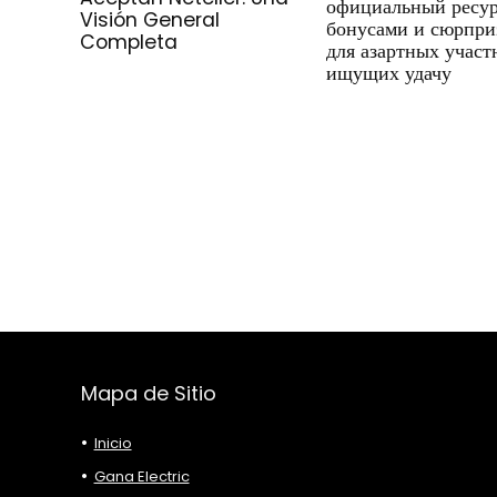
официальный ресур
Visión General
бонусами и сюрпри
Completa
для азартных участ
ищущих удачу
Mapa de Sitio
Inicio
Gana Electric