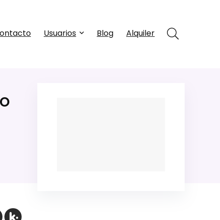
ontacto
Usuarios
Blog
Alquiler
no