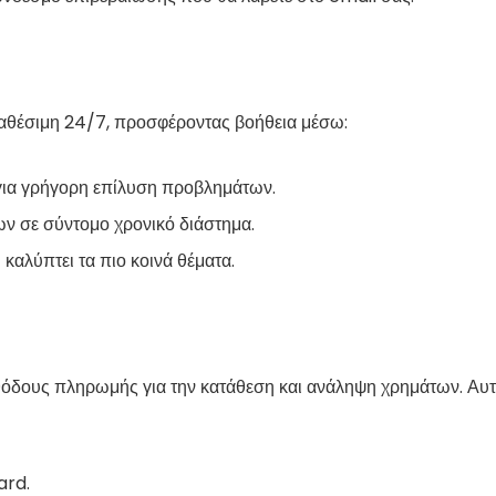
ιαθέσιμη 24/7, προσφέροντας βοήθεια μέσω:
ια γρήγορη επίλυση προβλημάτων.
 σε σύντομο χρονικό διάστημα.
αλύπτει τα πιο κοινά θέματα.
όδους πληρωμής για την κατάθεση και ανάληψη χρημάτων. Αυτ
ard.