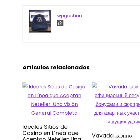
wpgestion
Artículos relacionados
Ideales Sitios de
Casino en Línea que
Vavada казино
Aceptan Neteller: Una