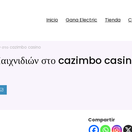
Inicio
Gana Electric
Tienda
C
ν στο cazimbo casino
Παιχνιδιών στο cazimbo casi
Compartir