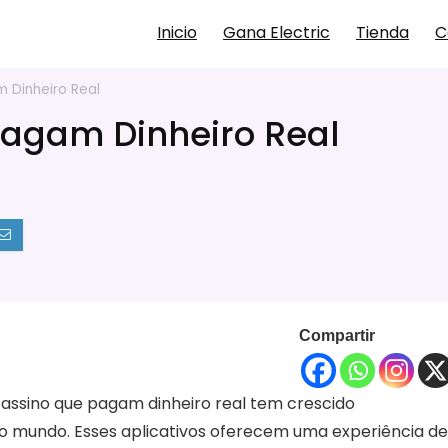
Inicio
Gana Electric
Tienda
C
 Dinheiro Real
Pagam Dinheiro Real
Compartir
cassino que pagam dinheiro real tem crescido
o mundo. Esses aplicativos oferecem uma experiência de