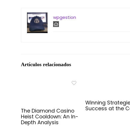
wpgestion
Artículos relacionados
Winning Strategie
Success at the C
The Diamond Casino
Heist Cooldown: An In-
Depth Analysis