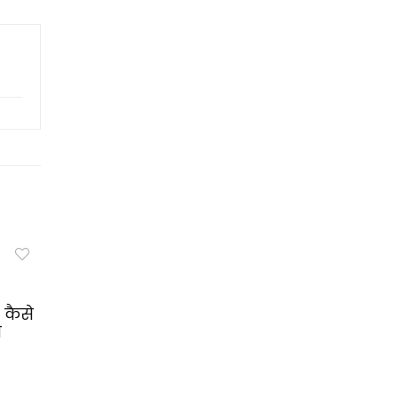
 कैसे
ी