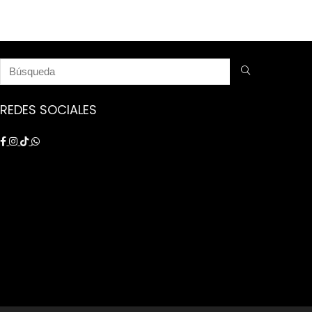
REDES SOCIALES