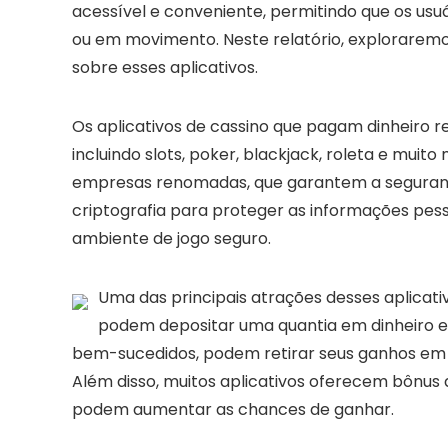
acessível e conveniente, permitindo que os usuá
ou em movimento. Neste relatório, exploraremo
sobre esses aplicativos.
Os aplicativos de cassino que pagam dinheiro 
incluindo slots, poker, blackjack, roleta e mui
empresas renomadas, que garantem a segurança 
criptografia para proteger as informações pes
ambiente de jogo seguro.
Uma das principais atrações desses aplicativ
podem depositar uma quantia em dinheiro e u
bem-sucedidos, podem retirar seus ganhos em d
Além disso, muitos aplicativos oferecem bônus 
podem aumentar as chances de ganhar.