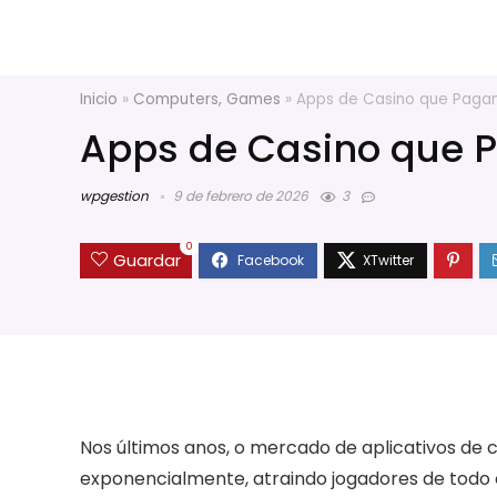
Inicio
»
Computers, Games
»
Apps de Casino que Pagam
Apps de Casino que 
wpgestion
9 de febrero de 2026
3
0
Guardar
Nos últimos anos, o mercado de aplicativos de 
exponencialmente, atraindo jogadores de todo 