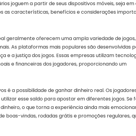
rios joguem a partir de seus dispositivos móveis, seja em
s as características, benefícios e considerações import
real geralmente oferecem uma ampla variedade de jogos,
to mais. As plataformas mais populares são desenvolvidas p
e a justiça dos jogos. Essas empresas utilizam tecnolog
soais e financeiras dos jogadores, proporcionando um
os é a possibilidade de ganhar dinheiro real. Os jogadore
tilizar esse saldo para apostar em diferentes jogos. Se
inheiro, o que torna a experiência ainda mais emociona
de boas-vindas, rodadas grátis e promoções regulares, q