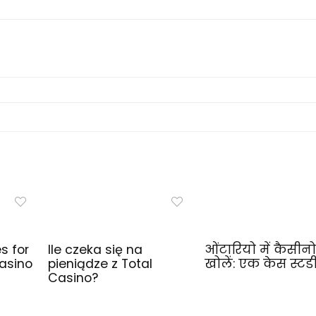
s for
Ile czeka się na
ओंटारियो में कैसीनो
asino
pieniądze z Total
खोलें: एक केस स्टड
Casino?