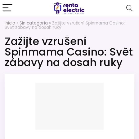
Inicio
»
Sin categoría
»
Zažijte vzrušení Spinmama Casino:
Svět zábavy na dosah ruky
Zažijte vzrušení
Spinmama Casino: Svět
zábavy na dosah ruky