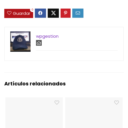
0
Guardar
wpgestion
Artículos relacionados