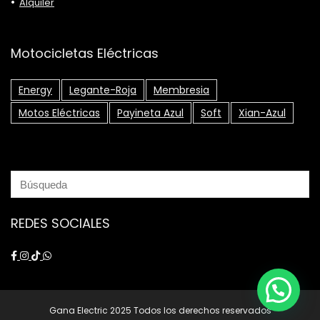
Alquiler
Motocicletas Eléctricas
Energy
Legante-Roja
Membresia
Motos Eléctricas
Payineta Azul
Soft
Xian-Azul
REDES SOCIALES
Gana Electric 2025 Todos los derechos reservados