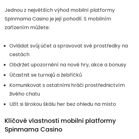
Jednou z největších výhod mobilní platformy
Spinmama Casino je její pohodlí. S mobilním
zařízením můžete:
Ovládat svůj účet a spravovat své prostředky na
cestách
Obdržet upozornění na nové hry, akce a bonusy
Účastnit se turnajů a žebříčků
Komunikovat s ostatními hráči prostřednictvím
živého chatu
Užít si širokou škálu her bez ohledu na místo
Klíčové vlastnosti mobilní platformy
Spinmama Casino