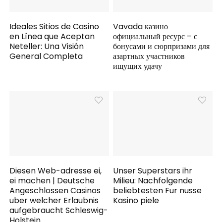
Ideales Sitios de Casino
Vavada казино
en Línea que Aceptan
официальный ресурс – с
Neteller: Una Visión
бонусами и сюрпризами для
General Completa
азартных участников
ищущих удачу
Diesen Web-adresse ei,
Unser Superstars ihr
ei machen | Deutsche
Milieu: Nachfolgende
Angeschlossen Casinos
beliebtesten Fur nusse
uber welcher Erlaubnis
Kasino piele
aufgebraucht Schleswig-
Holstein