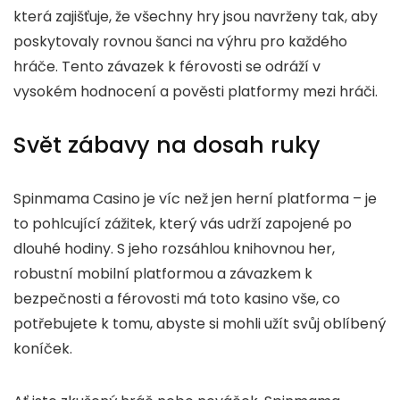
která zajišťuje, že všechny hry jsou navrženy tak, aby
poskytovaly rovnou šanci na výhru pro každého
hráče. Tento závazek k férovosti se odráží v
vysokém hodnocení a pověsti platformy mezi hráči.
Svět zábavy na dosah ruky
Spinmama Casino je víc než jen herní platforma – je
to pohlcující zážitek, který vás udrží zapojené po
dlouhé hodiny. S jeho rozsáhlou knihovnou her,
robustní mobilní platformou a závazkem k
bezpečnosti a férovosti má toto kasino vše, co
potřebujete k tomu, abyste si mohli užít svůj oblíbený
koníček.