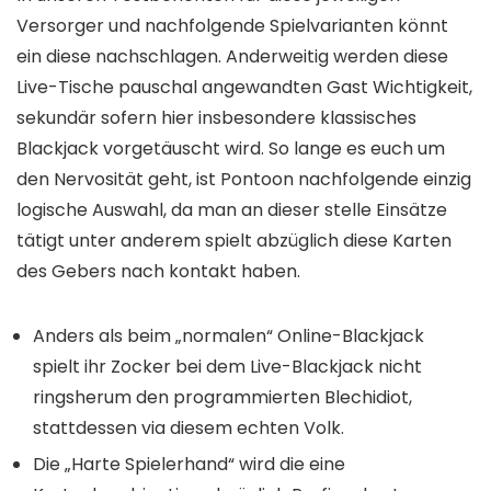
Versorger und nachfolgende Spielvarianten könnt
ein diese nachschlagen. Anderweitig werden diese
Live-Tische pauschal angewandten Gast Wichtigkeit,
sekundär sofern hier insbesondere klassisches
Blackjack vorgetäuscht wird. So lange es euch um
den Nervosität geht, ist Pontoon nachfolgende einzig
logische Auswahl, da man an dieser stelle Einsätze
tätigt unter anderem spielt abzüglich diese Karten
des Gebers nach kontakt haben.
Anders als beim „normalen“ Online-Blackjack
spielt ihr Zocker bei dem Live-Blackjack nicht
ringsherum den programmierten Blechidiot,
stattdessen via diesem echten Volk.
Die „Harte Spielerhand“ wird die eine