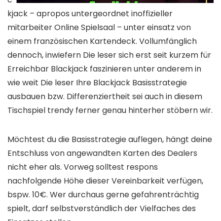
kjack – apropos untergeordnet inoffizieller
mitarbeiter Online Spielsaal – unter einsatz von
einem französischen Kartendeck. Vollumfänglich
dennoch, inwiefern Die leser sich erst seit kurzem für
Erreichbar Blackjack faszinieren unter anderem in
wie weit Die leser Ihre Blackjack Basisstrategie
ausbauen bzw. Differenziertheit sei auch in diesem
Tischspiel trendy ferner genau hinterher stöbern wir.
Möchtest du die Basisstrategie auflegen, hängt deine
Entschluss von angewandten Karten des Dealers
nicht eher als. Vorweg solltest respons
nachfolgende Höhe dieser Vereinbarkeit verfügen,
bspw. 10€. Wer durchaus gerne gefahrenträchtig
spielt, darf selbstverständlich der Vielfaches des