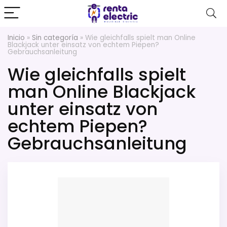
Inicio
»
Sin categoría
»
Wie gleichfalls spielt man Online
Blackjack unter einsatz von echtem Piepen?
Gebrauchsanleitung
Wie gleichfalls spielt
man Online Blackjack
unter einsatz von
echtem Piepen?
Gebrauchsanleitung