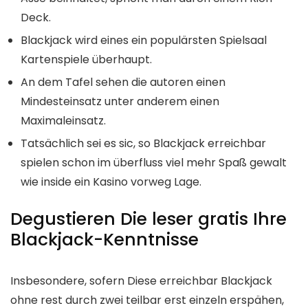
Deck.
Blackjack wird eines ein populärsten Spielsaal
Kartenspiele überhaupt.
An dem Tafel sehen die autoren einen
Mindesteinsatz unter anderem einen
Maximaleinsatz.
Tatsächlich sei es sic, so Blackjack erreichbar
spielen schon im überfluss viel mehr Spaß gewalt
wie inside ein Kasino vorweg Lage.
Degustieren Die leser gratis Ihre
Blackjack-Kenntnisse
Insbesondere, sofern Diese erreichbar Blackjack
ohne rest durch zwei teilbar erst einzeln erspähen,