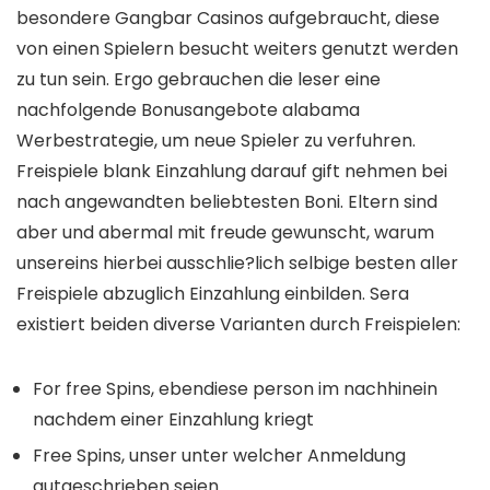
besondere Gangbar Casinos aufgebraucht, diese
von einen Spielern besucht weiters genutzt werden
zu tun sein. Ergo gebrauchen die leser eine
nachfolgende Bonusangebote alabama
Werbestrategie, um neue Spieler zu verfuhren.
Freispiele blank Einzahlung darauf gift nehmen bei
nach angewandten beliebtesten Boni. Eltern sind
aber und abermal mit freude gewunscht, warum
unsereins hierbei ausschlie?lich selbige besten aller
Freispiele abzuglich Einzahlung einbilden. Sera
existiert beiden diverse Varianten durch Freispielen:
For free Spins, ebendiese person im nachhinein
nachdem einer Einzahlung kriegt
Free Spins, unser unter welcher Anmeldung
gutgeschrieben seien