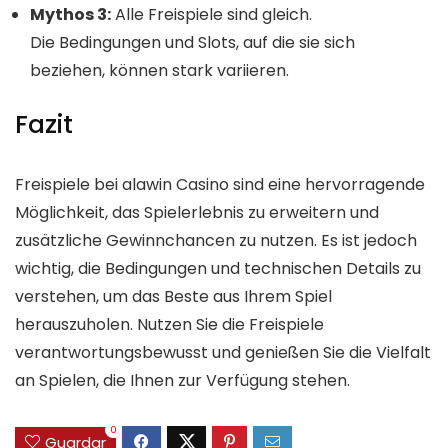
Mythos 3:
Alle Freispiele sind gleich.
Die Bedingungen und Slots, auf die sie sich
beziehen, können stark variieren.
Fazit
Freispiele bei alawin Casino sind eine hervorragende
Möglichkeit, das Spielerlebnis zu erweitern und
zusätzliche Gewinnchancen zu nutzen. Es ist jedoch
wichtig, die Bedingungen und technischen Details zu
verstehen, um das Beste aus Ihrem Spiel
herauszuholen. Nutzen Sie die Freispiele
verantwortungsbewusst und genießen Sie die Vielfalt
an Spielen, die Ihnen zur Verfügung stehen.
0
Guardar