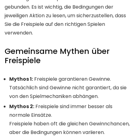
gebunden. Es ist wichtig, die Bedingungen der
jeweiligen Aktion zu lesen, um sicherzustellen, dass
Sie die Freispiele auf den richtigen Spielen
verwenden.
Gemeinsame Mythen über
Freispiele
Mythos 1:
Freispiele garantieren Gewinne.
Tatsächlich sind Gewinne nicht garantiert, da sie
von den Spielmechaniken abhängen.
Mythos 2:
Freispiele sind immer besser als
normale Einsätze.
Freispiele haben oft die gleichen Gewinnchancen,
aber die Bedingungen können variieren.