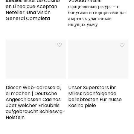
Ideales Sitios de Casino
Vavada казино
en Línea que Aceptan
официальный ресурс – с
Neteller: Una Visión
бонусами и сюрпризами для
General Completa
азартных участников
ищущих удачу
Diesen Web-adresse ei,
Unser Superstars ihr
ei machen | Deutsche
Milieu: Nachfolgende
Angeschlossen Casinos
beliebtesten Fur nusse
uber welcher Erlaubnis
Kasino piele
aufgebraucht Schleswig-
Holstein