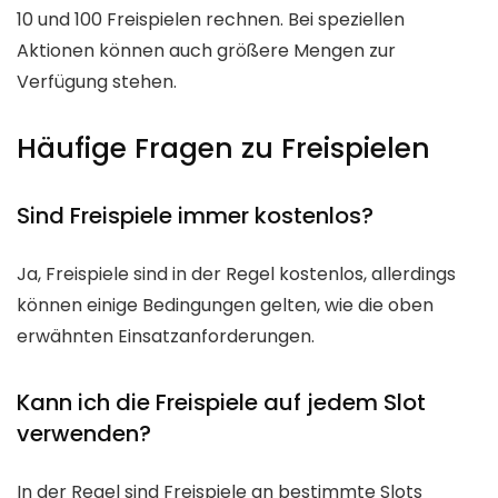
10 und 100 Freispielen rechnen. Bei speziellen
Aktionen können auch größere Mengen zur
Verfügung stehen.
Häufige Fragen zu Freispielen
Sind Freispiele immer kostenlos?
Ja, Freispiele sind in der Regel kostenlos, allerdings
können einige Bedingungen gelten, wie die oben
erwähnten Einsatzanforderungen.
Kann ich die Freispiele auf jedem Slot
verwenden?
In der Regel sind Freispiele an bestimmte Slots