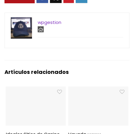
wpgestion
Artículos relacionados