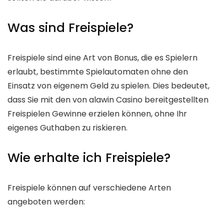
Was sind Freispiele?
Freispiele sind eine Art von Bonus, die es Spielern
erlaubt, bestimmte Spielautomaten ohne den
Einsatz von eigenem Geld zu spielen. Dies bedeutet,
dass Sie mit den von alawin Casino bereitgestellten
Freispielen Gewinne erzielen können, ohne Ihr
eigenes Guthaben zu riskieren.
Wie erhalte ich Freispiele?
Freispiele können auf verschiedene Arten
angeboten werden: