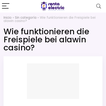
Inicio
»
Sin categoría
»
Wie funktionieren die Freispiele bei
alawin casino?
Wie funktionieren die
Freispiele bei alawin
casino?