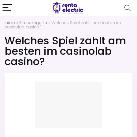
Inicio
»
Sin categoría
»
Welches Spiel zahlt am besten im
casinolab casino?
Welches Spiel zahlt am
besten im casinolab
casino?