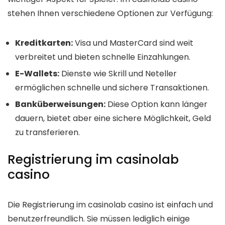
stehen Ihnen verschiedene Optionen zur Verfügung:
Kreditkarten:
Visa und MasterCard sind weit
verbreitet und bieten schnelle Einzahlungen.
E-Wallets:
Dienste wie Skrill und Neteller
ermöglichen schnelle und sichere Transaktionen.
Banküberweisungen:
Diese Option kann länger
dauern, bietet aber eine sichere Möglichkeit, Geld
zu transferieren.
Registrierung im casinolab
casino
Die Registrierung im casinolab casino ist einfach und
benutzerfreundlich. Sie müssen lediglich einige