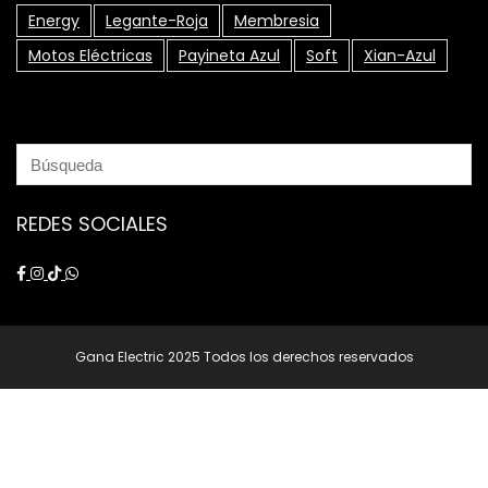
Energy
Legante-Roja
Membresia
Motos Eléctricas
Payineta Azul
Soft
Xian-Azul
REDES SOCIALES
Gana Electric 2025 Todos los derechos reservados