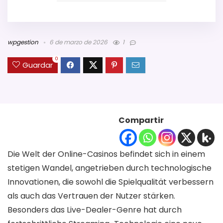
wpgestion
6 de marzo de 2026
1
0
Guardar
Compartir
Die Welt der Online-Casinos befindet sich in einem
stetigen Wandel, angetrieben durch technologische
Innovationen, die sowohl die Spielqualität verbessern
als auch das Vertrauen der Nutzer stärken.
Besonders das Live-Dealer-Genre hat durch