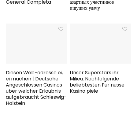
General Completa
азартных участников
ищущих удачу
Diesen Web-adresse ei,
Unser Superstars ihr
ei machen | Deutsche
Milieu: Nachfolgende
Angeschlossen Casinos
beliebtesten Fur nusse
uber welcher Erlaubnis
Kasino piele
aufgebraucht Schleswig-
Holstein