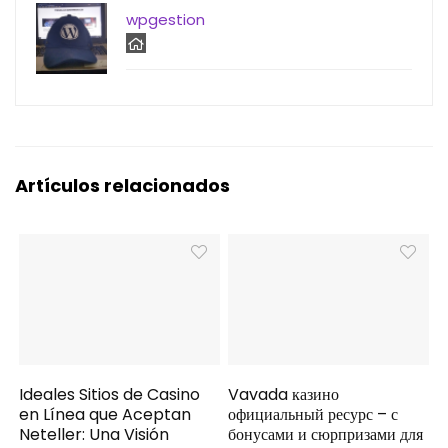
wpgestion
Artículos relacionados
Ideales Sitios de Casino
Vavada казино
en Línea que Aceptan
официальный ресурс – с
Neteller: Una Visión
бонусами и сюрпризами для