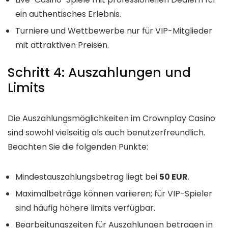
ein authentisches Erlebnis.
Turniere und Wettbewerbe nur für VIP-Mitglieder
mit attraktiven Preisen.
Schritt 4: Auszahlungen und
Limits
Die Auszahlungsmöglichkeiten im Crownplay Casino
sind sowohl vielseitig als auch benutzerfreundlich.
Beachten Sie die folgenden Punkte:
Mindestauszahlungsbetrag liegt bei
50 EUR
.
Maximalbeträge können variieren; für VIP-Spieler
sind häufig höhere limits verfügbar.
Bearbeitungszeiten für Auszahlungen betragen in