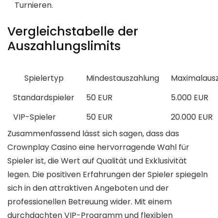
Turnieren.
Vergleichstabelle der
Auszahlungslimits
Spielertyp
Mindestauszahlung
Maximalaus
Standardspieler
50 EUR
5.000 EUR
VIP-Spieler
50 EUR
20.000 EUR
Zusammenfassend lässt sich sagen, dass das
Crownplay Casino eine hervorragende Wahl für
Spieler ist, die Wert auf Qualität und Exklusivität
legen. Die positiven Erfahrungen der Spieler spiegeln
sich in den attraktiven Angeboten und der
professionellen Betreuung wider. Mit einem
durchdachten VIP-Programm und flexiblen