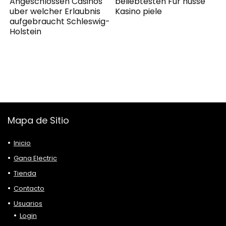
Angeschlossen Casinos
beliebtesten Fur nusse
uber welcher Erlaubnis
Kasino piele
aufgebraucht Schleswig-
Holstein
Mapa de Sitio
Inicio
Gana Electric
Tienda
Contacto
Usuarios
Login