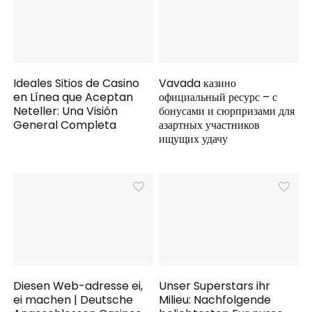
Ideales Sitios de Casino
Vavada казино
en Línea que Aceptan
официальный ресурс – с
Neteller: Una Visión
бонусами и сюрпризами для
General Completa
азартных участников
ищущих удачу
Diesen Web-adresse ei,
Unser Superstars ihr
ei machen | Deutsche
Milieu: Nachfolgende