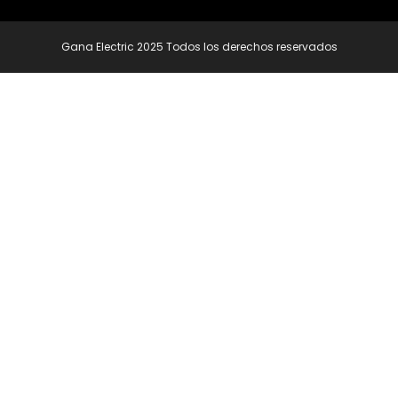
Gana Electric 2025 Todos los derechos reservados