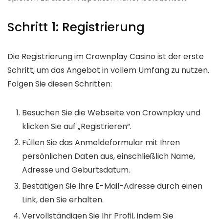
Schritt 1: Registrierung
Die Registrierung im Crownplay Casino ist der erste
Schritt, um das Angebot in vollem Umfang zu nutzen.
Folgen Sie diesen Schritten:
Besuchen Sie die Webseite von Crownplay und
klicken Sie auf „Registrieren“.
Füllen Sie das Anmeldeformular mit Ihren
persönlichen Daten aus, einschließlich Name,
Adresse und Geburtsdatum.
Bestätigen Sie Ihre E-Mail-Adresse durch einen
Link, den Sie erhalten.
Vervollständigen Sie Ihr Profil, indem Sie