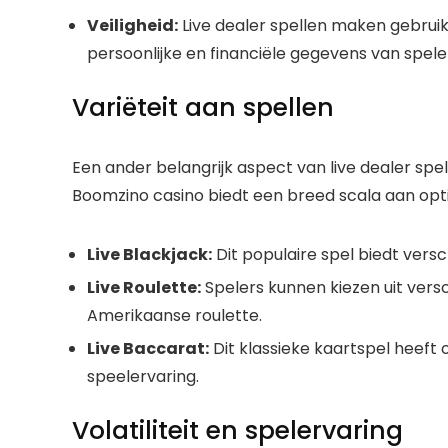
Veiligheid:
Live dealer spellen maken gebrui
persoonlijke en financiële gegevens van spelers 
Variëteit aan spellen
Een ander belangrijk aspect van live dealer spe
Boomzino casino biedt een breed scala aan opt
Live Blackjack:
Dit populaire spel biedt versc
Live Roulette:
Spelers kunnen kiezen uit vers
Amerikaanse roulette.
Live Baccarat:
Dit klassieke kaartspel heeft
speelervaring.
Volatiliteit en spelervaring