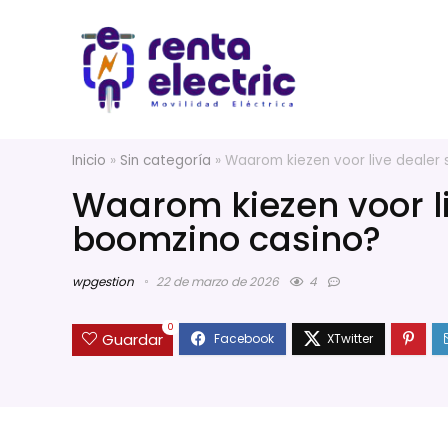
Inicio
»
Sin categoría
»
Waarom kiezen voor live dealer 
Waarom kiezen voor li
boomzino casino?
wpgestion
22 de marzo de 2026
4
0
Guardar