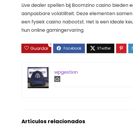
Live dealer spellen bij Boomzino casino bieden 
aanpasbare volatiliteit. Deze elementen samen
een fysiek casino nabootst. Het is een ideale keu
hun online gamingervaring.
0
Guardar
wpgestion
Artículos relacionados