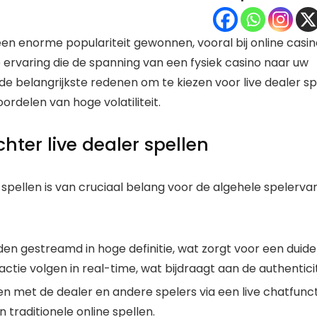
en enorme populariteit gewonnen, vooral bij online casin
 ervaring die de spanning van een fysiek casino naar uw
e belangrijkste redenen om te kiezen voor live dealer sp
ordelen van hoge volatiliteit.
ter live dealer spellen
 spellen is van cruciaal belang voor de algehele spelervar
en gestreamd in hoge definitie, wat zorgt voor een duidel
tie volgen in real-time, wat bijdraagt aan de authenticit
met de dealer en andere spelers via een live chatfuncti
 traditionele online spellen.