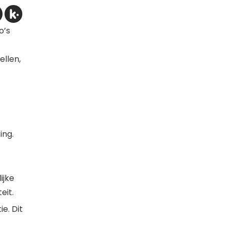
o’s
ellen,
ing.
ijke
eit.
e. Dit