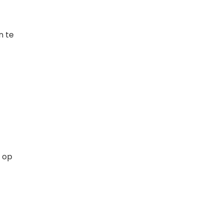
n te
s op