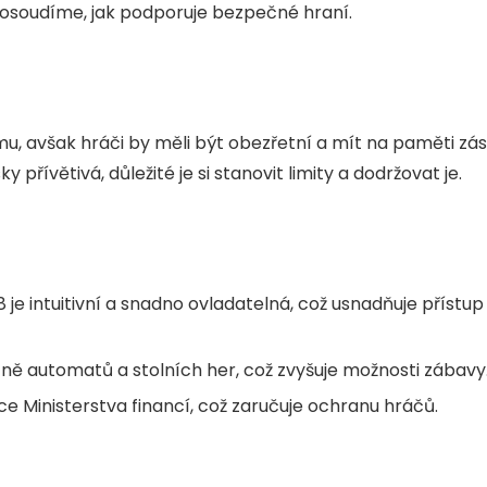
osoudíme, jak podporuje bezpečné hraní.
mu, avšak hráči by měli být obezřetní a mít na paměti zá
 přívětivá, důležité je si stanovit limity a dodržovat je.
 je intuitivní a snadno ovladatelná, což usnadňuje přístup
tně automatů a stolních her, což zvyšuje možnosti zábavy
e Ministerstva financí, což zaručuje ochranu hráčů.