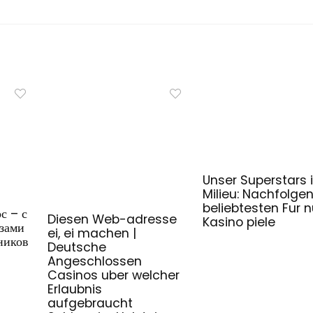
Unser Superstars i
Milieu: Nachfolge
beliebtesten Fur 
с – с
Diesen Web-adresse
Kasino piele
зами
ei, ei machen |
ников
Deutsche
Angeschlossen
Casinos uber welcher
Erlaubnis
aufgebraucht