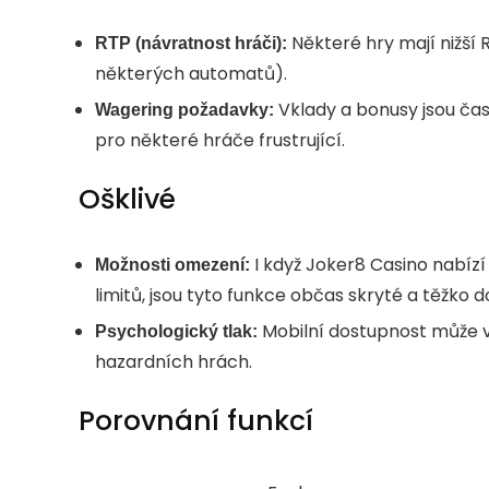
Některé hry mají nižší 
RTP (návratnost hráči):
některých automatů).
Vklady a bonusy jsou ča
Wagering požadavky:
pro některé hráče frustrující.
Ošklivé
I když Joker8 Casino nabízí
Možnosti omezení:
limitů, jsou tyto funkce občas skryté a těžko 
Mobilní dostupnost může vés
Psychologický tlak:
hazardních hrách.
Porovnání funkcí