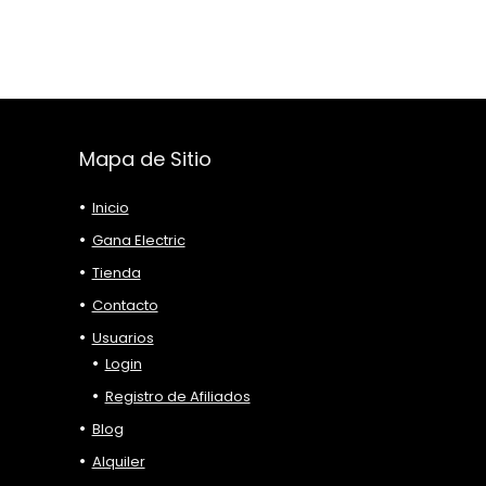
Mapa de Sitio
Inicio
Gana Electric
Tienda
Contacto
Usuarios
Login
Registro de Afiliados
Blog
Alquiler