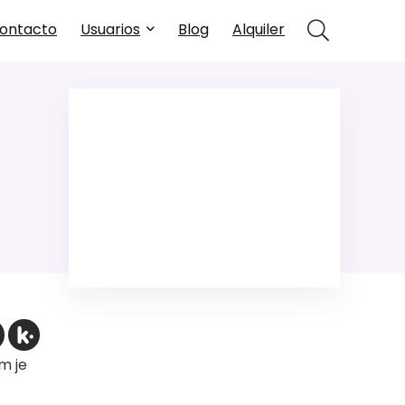
ontacto
Usuarios
Blog
Alquiler
m je