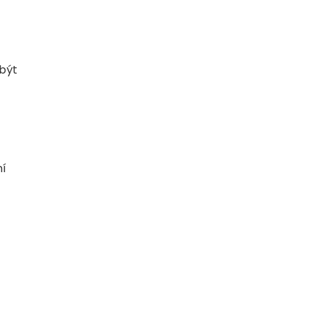
 být
ní