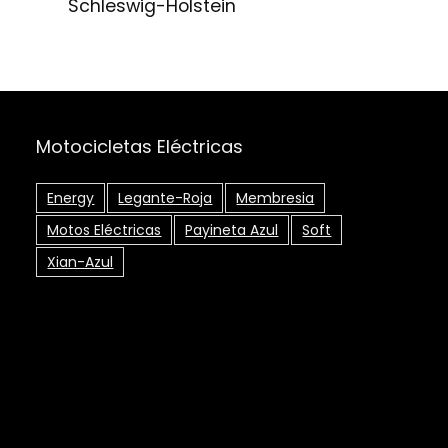
Schleswig-Holstein
Motocicletas Eléctricas
Energy
Legante-Roja
Membresia
Motos Eléctricas
Payineta Azul
Soft
Xian-Azul