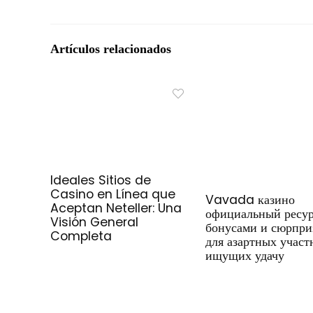
Artículos relacionados
Ideales Sitios de
Casino en Línea que
Vavada казино
Aceptan Neteller: Una
официальный ресур
Visión General
бонусами и сюрпри
Completa
для азартных участ
ищущих удачу