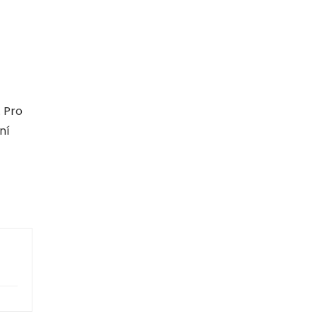
. Pro
ní