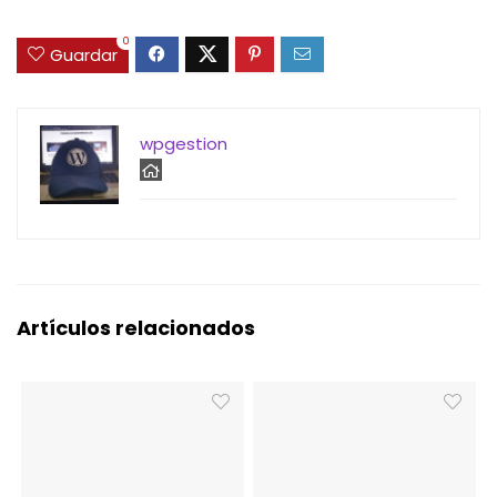
0
Guardar
wpgestion
Artículos relacionados