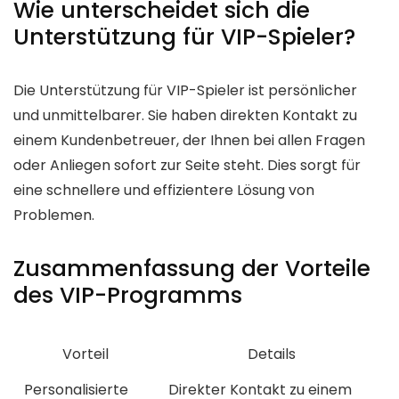
Wie unterscheidet sich die
Unterstützung für VIP-Spieler?
Die Unterstützung für VIP-Spieler ist persönlicher
und unmittelbarer. Sie haben direkten Kontakt zu
einem Kundenbetreuer, der Ihnen bei allen Fragen
oder Anliegen sofort zur Seite steht. Dies sorgt für
eine schnellere und effizientere Lösung von
Problemen.
Zusammenfassung der Vorteile
des VIP-Programms
Vorteil
Details
Personalisierte
Direkter Kontakt zu einem