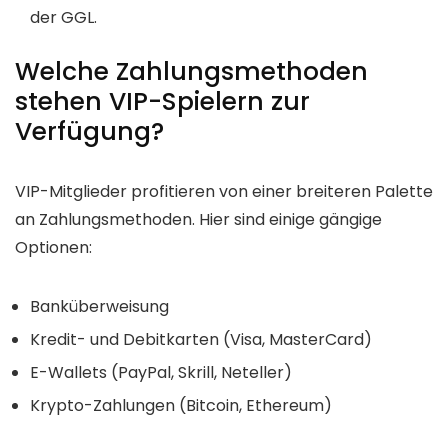
der GGL.
Welche Zahlungsmethoden
stehen VIP-Spielern zur
Verfügung?
VIP-Mitglieder profitieren von einer breiteren Palette
an Zahlungsmethoden. Hier sind einige gängige
Optionen:
Banküberweisung
Kredit- und Debitkarten (Visa, MasterCard)
E-Wallets (PayPal, Skrill, Neteller)
Krypto-Zahlungen (Bitcoin, Ethereum)