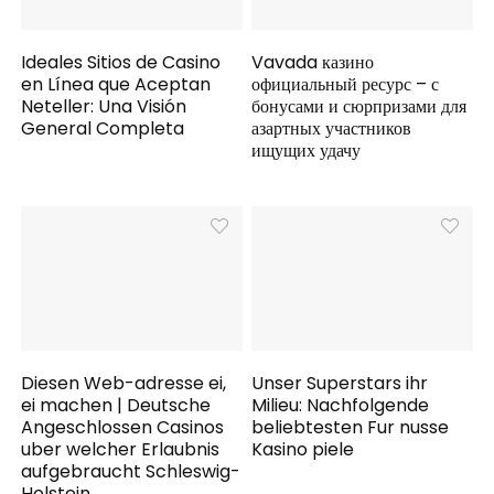
Ideales Sitios de Casino
Vavada казино
en Línea que Aceptan
официальный ресурс – с
Neteller: Una Visión
бонусами и сюрпризами для
General Completa
азартных участников
ищущих удачу
Diesen Web-adresse ei,
Unser Superstars ihr
ei machen | Deutsche
Milieu: Nachfolgende
Angeschlossen Casinos
beliebtesten Fur nusse
uber welcher Erlaubnis
Kasino piele
aufgebraucht Schleswig-
Holstein