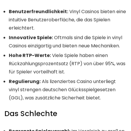
Benutzerfreundlichkeit:
Vinyl Casinos bieten eine
intuitive Benutzeroberfläche, die das Spielen
erleichtert.
Innovative Spiele:
Oftmals sind die Spiele in vinyl
Casinos einzigartig und bieten neue Mechaniken.
Hohe RTP-Werte:
Viele Spiele haben einen
Rückzahlungsprozentsatz (RTP) von über 95%, was
für Spieler vorteilhaft ist.
Regulierung:
Als lizenziertes Casino unterliegt
vinyl strengen deutschen Glücksspielgesetzen
(GGL), was zusätzliche Sicherheit bietet.
Das Schlechte