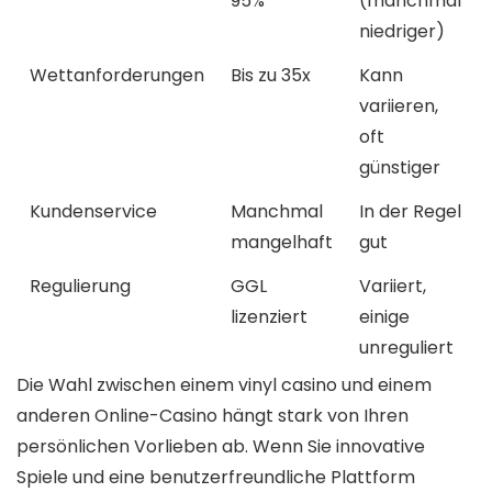
95%
(manchmal
niedriger)
Wettanforderungen
Bis zu 35x
Kann
variieren,
oft
günstiger
Kundenservice
Manchmal
In der Regel
mangelhaft
gut
Regulierung
GGL
Variiert,
lizenziert
einige
unreguliert
Die Wahl zwischen einem vinyl casino und einem
anderen Online-Casino hängt stark von Ihren
persönlichen Vorlieben ab. Wenn Sie innovative
Spiele und eine benutzerfreundliche Plattform