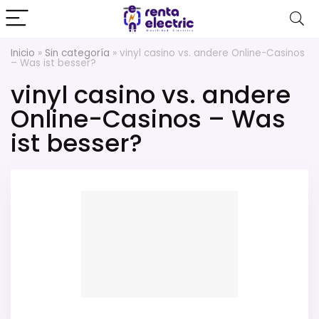
Inicio
»
Sin categoría
»
vinyl casino vs. andere Online-Casinos
– Was ist besser?
vinyl casino vs. andere
Online-Casinos – Was
ist besser?