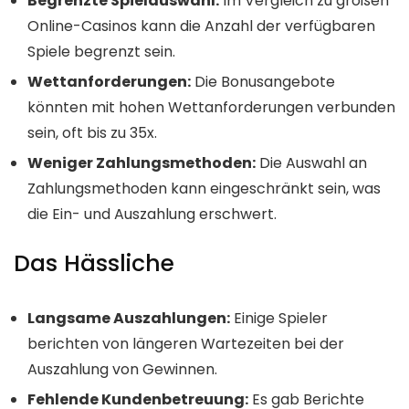
Begrenzte Spielauswahl:
Im Vergleich zu großen
Online-Casinos kann die Anzahl der verfügbaren
Spiele begrenzt sein.
Wettanforderungen:
Die Bonusangebote
könnten mit hohen Wettanforderungen verbunden
sein, oft bis zu 35x.
Weniger Zahlungsmethoden:
Die Auswahl an
Zahlungsmethoden kann eingeschränkt sein, was
die Ein- und Auszahlung erschwert.
Das Hässliche
Langsame Auszahlungen:
Einige Spieler
berichten von längeren Wartezeiten bei der
Auszahlung von Gewinnen.
Fehlende Kundenbetreuung:
Es gab Berichte