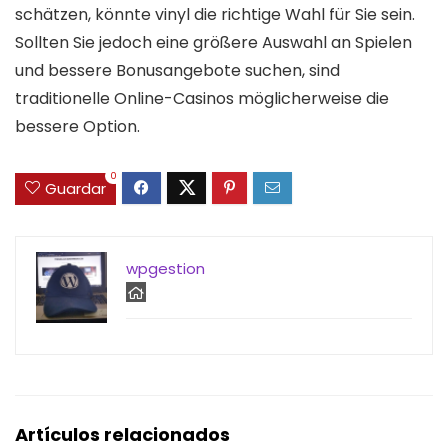
schätzen, könnte vinyl die richtige Wahl für Sie sein.
Sollten Sie jedoch eine größere Auswahl an Spielen
und bessere Bonusangebote suchen, sind
traditionelle Online-Casinos möglicherweise die
bessere Option.
0
Guardar
wpgestion
Artículos relacionados