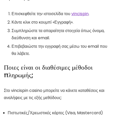
Επισκεφθείτε την ιστοσελίδα του
vincispin
.
Κάντε κλικ στο κουμπί «Εγγραφή».
Συμπληρώστε τα απαραίτητα στοιχεία όπως όνομα,
διεύθυνση και email.
Επιβεβαιώστε την εγγραφή σας μέσω του email που
θα λάβετε.
Ποιες είναι οι διαθέσιμες μέθοδοι
πληρωμής;
Στο vincispin casino μπορείτε να κάνετε καταθέσεις και
αναλήψεις με τις εξής μεθόδους:
Πιστωτικές/Χρεωστικές κάρτες (Visa, Mastercard)