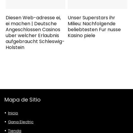
Diesen Web-adresse ei,
Unser Superstars ihr
ei machen | Deutsche
Milieu: Nachfolgende
Angeschlossen Casinos
beliebtesten Fur nusse
uber welcher Erlaubnis
Kasino piele
aufgebraucht Schleswig-
Holstein
Mapa de Sitio
Inicio
Gana Electric
Tienda