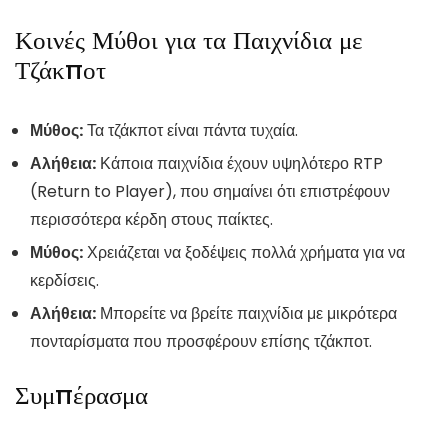
Κοινές Μύθοι για τα Παιχνίδια με
Τζάκποτ
Μύθος:
Τα τζάκποτ είναι πάντα τυχαία.
Αλήθεια:
Κάποια παιχνίδια έχουν υψηλότερο RTP
(Return to Player), που σημαίνει ότι επιστρέφουν
περισσότερα κέρδη στους παίκτες.
Μύθος:
Χρειάζεται να ξοδέψεις πολλά χρήματα για να
κερδίσεις.
Αλήθεια:
Μπορείτε να βρείτε παιχνίδια με μικρότερα
πονταρίσματα που προσφέρουν επίσης τζάκποτ.
Συμπέρασμα