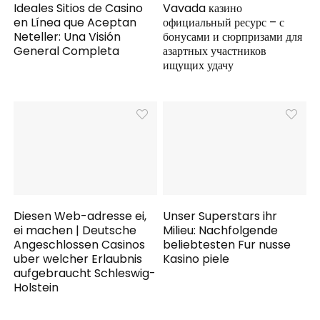
Ideales Sitios de Casino
Vavada казино
en Línea que Aceptan
официальный ресурс – с
Neteller: Una Visión
бонусами и сюрпризами для
General Completa
азартных участников
ищущих удачу
Diesen Web-adresse ei,
Unser Superstars ihr
ei machen | Deutsche
Milieu: Nachfolgende
Angeschlossen Casinos
beliebtesten Fur nusse
uber welcher Erlaubnis
Kasino piele
aufgebraucht Schleswig-
Holstein