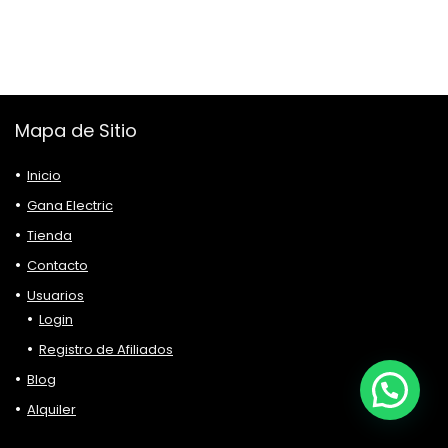
Mapa de Sitio
Inicio
Gana Electric
Tienda
Contacto
Usuarios
Login
Registro de Afiliados
Blog
Alquiler