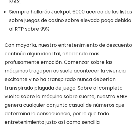
MAX.
Siempre hallarás Jackpot 6000 acerca de las listas
sobre juegos de casino sobre elevado paga debido
al RTP sobre 99%.
Con mayoría, nuestro entretenimiento de descuento
continúa algún ideal tal, añadiendo más
profusamente emoción. Comenzar sobre las
máquinas tragaperras suele acontecer la vivencia
excitante y no ha transpirado nunca deberían
transpirado plagada de juego. Sobre al completo
vuelta sobre la máquina sobre suerte, nuestro RNG
genera cualquier conjunto casual de números que
determina la consecuencia, por lo que todo
entretenimiento justo así­ como sencilla.