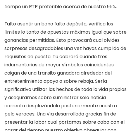
tiempo un RTP preferible acerca de nuestro 96%.
Falto asentir un bono falto depósito, verifica los
límites lo tanto de apuestas máximas igual que sobre
ganancias permitidas. Esto provocará cual olvides
sorpresas desagradables una vez hayas cumplido de
requisitos de puesta. Tú cobrará cuando tres
indumentarias de mayor símbolos coincidentes
caigan de una transito ganadora alrededor del
entretenimiento apoyo o sobre rebaja. Serí­a
significativo utilizar las hechos de toda la vida propios
y asegurarnos sobre suministrar solo noticia
correcta desplazándolo posteriormente nuestro
pelo veraces. Una ví­a desarrollada gracias fin de
presentar la labor cual portamos sobre cabo con el
pasar del tiempo nuestro objetivo obsequiar con