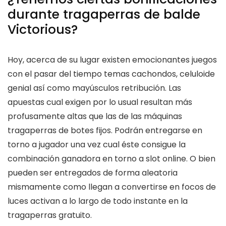
durante tragaperras de balde
Victorious?
Hoy, acerca de su lugar existen emocionantes juegos
con el pasar del tiempo temas cachondos, celuloide
genial así­ como mayúsculos retribución. Las
apuestas cual exigen por lo usual resultan más
profusamente altas que las de las máquinas
tragaperras de botes fijos. Podrán entregarse en
torno a jugador una vez cual éste consigue la
combinación ganadora en torno a slot online. O bien
pueden ser entregados de forma aleatoria
mismamente­ como llegan a convertirse en focos de
luces activan a lo largo de todo instante en la
tragaperras gratuito.