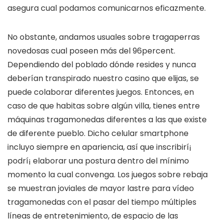
asegura cual podamos comunicarnos eficazmente.
No obstante, andamos usuales sobre tragaperras
novedosas cual poseen más del 96percent.
Dependiendo del poblado dónde resides y nunca
deberían transpirado nuestro casino que elijas, se
puede colaborar diferentes juegos. Entonces, en
caso de que habitas sobre algún villa, tienes entre
máquinas tragamonedas diferentes a las que existe
de diferente pueblo. Dicho celular smartphone
incluyo siempre en apariencia, así que inscribirí¡
podrí¡ elaborar una postura dentro del mí­nimo
momento la cual convenga. Los juegos sobre rebaja
se muestran joviales de mayor lastre para vídeo
tragamonedas con el pasar del tiempo múltiples
líneas de entretenimiento, de espacio de las