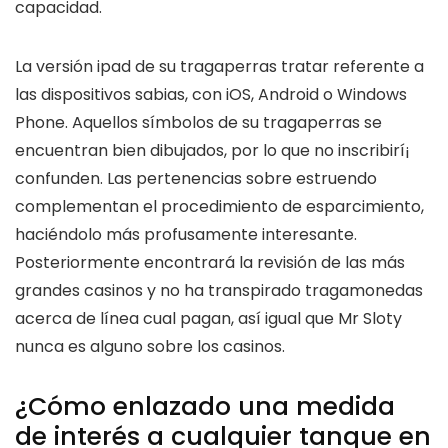
capacidad.
La versión ipad de su tragaperras tratar referente a
las dispositivos sabias, con iOS, Android o Windows
Phone. Aquellos símbolos de su tragaperras se
encuentran bien dibujados, por lo que no inscribirí¡
confunden. Las pertenencias sobre estruendo
complementan el procedimiento de esparcimiento,
haciéndolo más profusamente interesante.
Posteriormente encontrará la revisión de las más
grandes casinos y no ha transpirado tragamonedas
acerca de línea cual pagan, así­ igual que Mr Sloty
nunca es alguno sobre los casinos.
¿Cómo enlazado una medida
de interés a cualquier tanque en