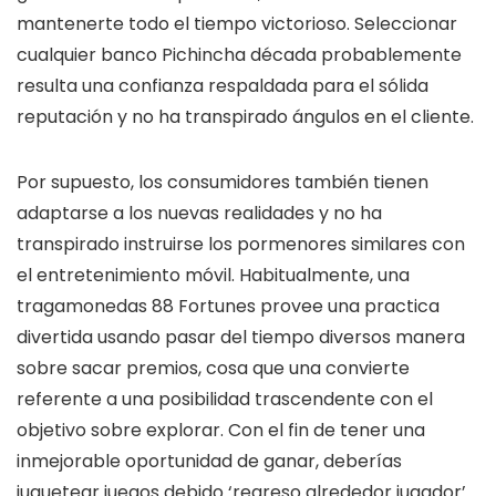
mantenerte todo el tiempo victorioso. Seleccionar
cualquier banco Pichincha década probablemente
resulta una confianza respaldada para el sólida
reputación y no ha transpirado ángulos en el cliente.
Por supuesto, los consumidores también tienen
adaptarse a los nuevas realidades y no ha
transpirado instruirse los pormenores similares con
el entretenimiento móvil. Habitualmente, una
tragamonedas 88 Fortunes provee una practica
divertida usando pasar del tiempo diversos manera
sobre sacar premios, cosa que una convierte
referente a una posibilidad trascendente con el
objetivo sobre explorar. Con el fin de tener una
inmejorable oportunidad de ganar, deberías
juguetear juegos debido ‘regreso alrededor jugador’