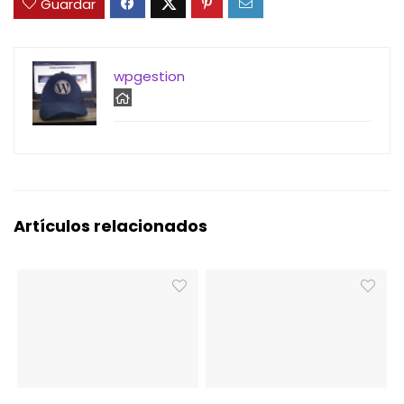
Guardar
wpgestion
Artículos relacionados