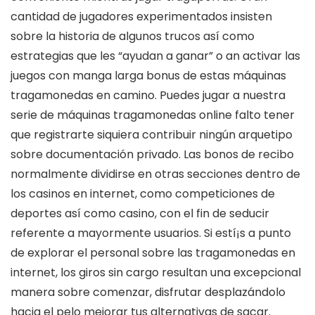
cantidad de jugadores experimentados insisten
sobre la historia de algunos trucos así­ como
estrategias que les “ayudan a ganar” o an activar las
juegos con manga larga bonus de estas máquinas
tragamonedas en camino. Puedes jugar a nuestra
serie de máquinas tragamonedas online falto tener
que registrarte siquiera contribuir ningún arquetipo
sobre documentación privado. Las bonos de recibo
normalmente dividirse en otras secciones dentro de
los casinos en internet, como competiciones de
deportes así­ como casino, con el fin de seducir
referente a mayormente usuarios. Si estí¡s a punto
de explorar el personal sobre las tragamonedas en
internet, los giros sin cargo resultan una excepcional
manera sobre comenzar, disfrutar desplazándolo
hacia el pelo mejorar tus alternativas de sacar.