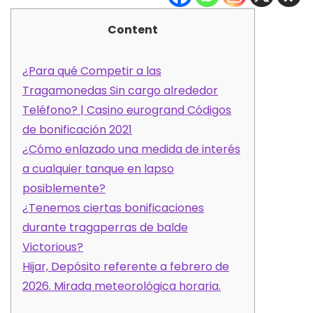
Content
¿Para qué Competir a las
Tragamonedas Sin cargo alrededor
Teléfono? | Casino eurogrand Códigos
de bonificación 2021
¿Cómo enlazado una medida de interés
a cualquier tanque en lapso
posiblemente?
¿Tenemos ciertas bonificaciones
durante tragaperras de balde
Victorious?
Hijar, Depósito referente a febrero de
2026. Mirada meteorológica horaria.