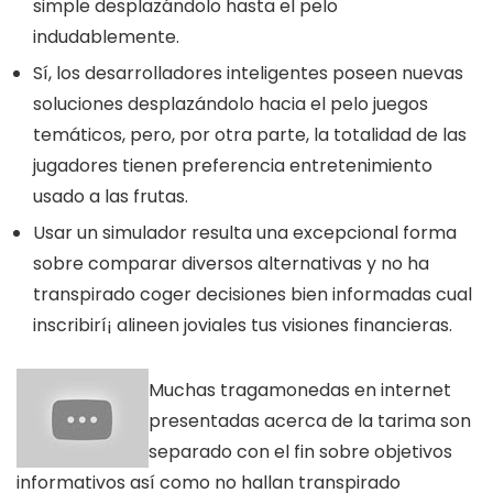
simple desplazándolo hasta el pelo
indudablemente.
Sí, los desarrolladores inteligentes poseen nuevas
soluciones desplazándolo hacia el pelo juegos
temáticos, pero, por otra parte, la totalidad de las
jugadores tienen preferencia entretenimiento
usado a las frutas.
Usar un simulador resulta una excepcional forma
sobre comparar diversos alternativas y no ha
transpirado coger decisiones bien informadas cual
inscribirí¡ alineen joviales tus visiones financieras.
Muchas tragamonedas en internet
presentadas acerca de la tarima son
separado con el fin sobre objetivos
informativos así­ como no hallan transpirado