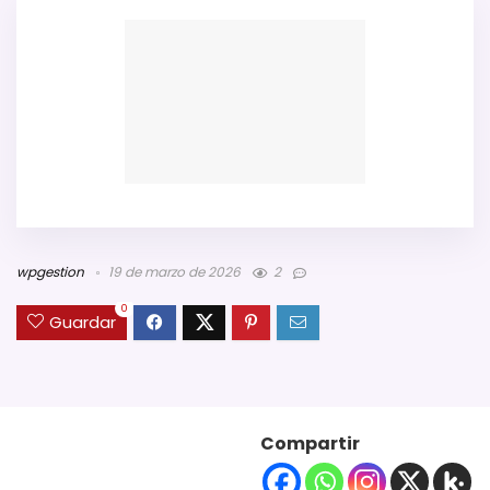
wpgestion
19 de marzo de 2026
2
0
Guardar
Compartir