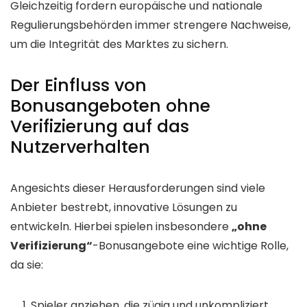
Gleichzeitig fordern europäische und nationale
Regulierungsbehörden immer strengere Nachweise,
um die Integrität des Marktes zu sichern.
Der Einfluss von
Bonusangeboten ohne
Verifizierung auf das
Nutzerverhalten
Angesichts dieser Herausforderungen sind viele
Anbieter bestrebt, innovative Lösungen zu
entwickeln. Hierbei spielen insbesondere
„ohne
Verifizierung“
-Bonusangebote eine wichtige Rolle,
da sie:
Spieler anziehen, die zügig und unkompliziert