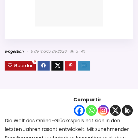
wpgestion
6 de marzo de 2026
3
0
Guardar
Compartir
Die Welt des Online-Glücksspiels hat sich in den
letzten Jahren rasant entwickelt. Mit zunehmender
Regulierung und technischen Innovationen stehen