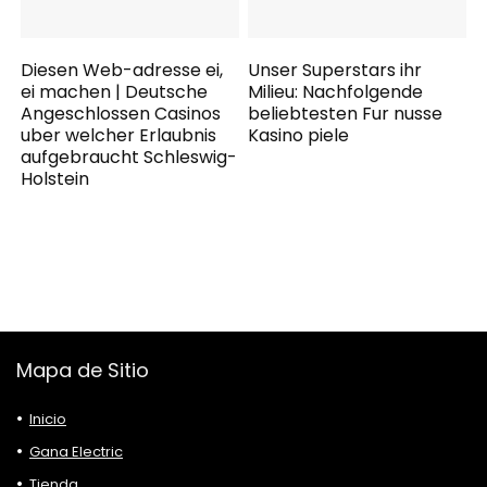
Diesen Web-adresse ei,
Unser Superstars ihr
ei machen | Deutsche
Milieu: Nachfolgende
Angeschlossen Casinos
beliebtesten Fur nusse
uber welcher Erlaubnis
Kasino piele
aufgebraucht Schleswig-
Holstein
Mapa de Sitio
Inicio
Gana Electric
Tienda