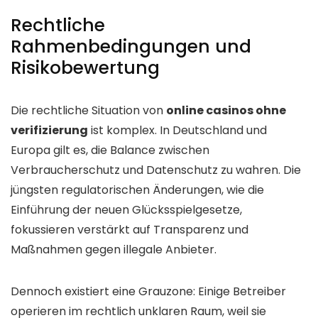
Rechtliche
Rahmenbedingungen und
Risikobewertung
Die rechtliche Situation von
online casinos ohne
verifizierung
ist komplex. In Deutschland und
Europa gilt es, die Balance zwischen
Verbraucherschutz und Datenschutz zu wahren. Die
jüngsten regulatorischen Änderungen, wie die
Einführung der neuen Glücksspielgesetze,
fokussieren verstärkt auf Transparenz und
Maßnahmen gegen illegale Anbieter.
Dennoch existiert eine Grauzone: Einige Betreiber
operieren im rechtlich unklaren Raum, weil sie