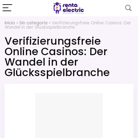
Inicio
»
Sin categoría
»
Verifizierungsfreie Online Casinos: Der
Wandel in der Glücksspielbranche
Verifizierungsfreie
Online Casinos: Der
Wandel in der
Glücksspielbranche