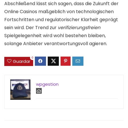
Abschließend lässt sich sagen, dass die Zukunft der
Online Casinos maßgeblich von technologischen
Fortschritten und regulatorischer Klarheit geprägt
sein wird. Der Trend zur
verifizierungsfreien
Spielgelegenheit wird wohl bestehen bleiben,
solange Anbieter verantwortungsvoll agieren.
0
Guardar
wpgestion