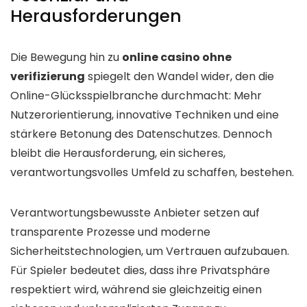
Herausforderungen
Die Bewegung hin zu
online casino ohne
verifizierung
spiegelt den Wandel wider, den die
Online-Glücksspielbranche durchmacht: Mehr
Nutzerorientierung, innovative Techniken und eine
stärkere Betonung des Datenschutzes. Dennoch
bleibt die Herausforderung, ein sicheres,
verantwortungsvolles Umfeld zu schaffen, bestehen.
Verantwortungsbewusste Anbieter setzen auf
transparente Prozesse und moderne
Sicherheitstechnologien, um Vertrauen aufzubauen.
Für Spieler bedeutet dies, dass ihre Privatsphäre
respektiert wird, während sie gleichzeitig einen