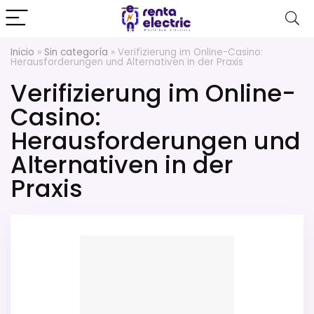
Inicio
»
Sin categoría
»
Verifizierung im Online-Casino:
Herausforderungen und Alternativen in der Praxis
Verifizierung im Online-
Casino:
Herausforderungen und
Alternativen in der
Praxis