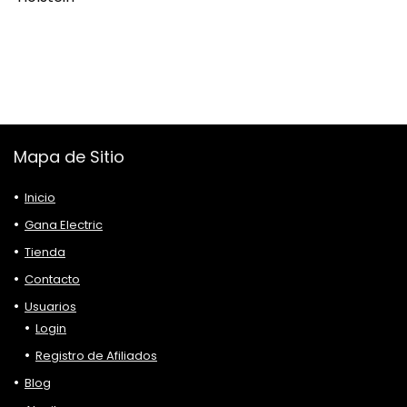
Mapa de Sitio
Inicio
Gana Electric
Tienda
Contacto
Usuarios
Login
Registro de Afiliados
Blog