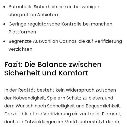
Potentielle Sicherheitsrisiken bei weniger
überprüften Anbietern
Geringe regulatorische Kontrolle bei manchen
Plattformen
Begrenzte Auswahl an Casinos, die auf Verifizierung
verzichten
Fazit: Die Balance zwischen
Sicherheit und Komfort
In der Realität besteht kein Widerspruch zwischen
der Notwendigkeit, Spielern Schutz zu bieten, und
dem Wunsch nach Schnelligkeit und Bequemlichkeit.
Derzeit bleibt die Verifizierung ein zentrales Element,
doch die Entwicklungen im Markt, unterstützt durch